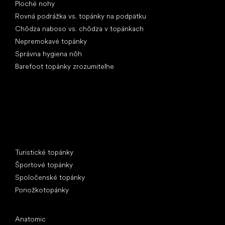
Ploché nohy
Rovná podrážka vs. topánky na podpätku
Chôdza naboso vs. chôdza v topánkach
Nepremokavé topánky
Správna hygiena nôh
Barefoot topánky zrozumiteľne
Špeciálne kategórie
Turistické topánky
Športové topánky
Spoločenské topánky
Ponožkotopánky
Obľúbené značky
Anatomic