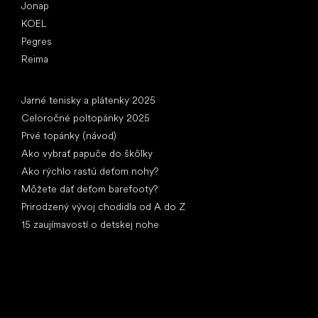
Jonap
KOEL
Pegres
Reima
Články
Jarné tenisky a plátenky 2025
Celoročné poltopánky 2025
Prvé topánky (návod)
Ako vybrať papuče do škôlky
Ako rýchlo rastú deťom nohy?
Môžete dať deťom barefooty?
Prirodzený vývoj chodidla od A do Z
15 zaujímavostí o detskej nohe