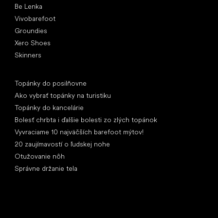
Be Lenka
Vivobarefoot
Groundies
Xero Shoes
Skinners
Články
Topánky do posilňovne
Ako vybrať topánky na turistiku
Topánky do kancelárie
Bolesť chrbta i ďalšie bolesti zo zlých topánok
Vyvraciame 10 najväčších barefoot mýtov!
20 zaujímavostí o ľudskej nohe
Otužovanie nôh
Správne držanie tela