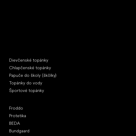
397 01 Písek
IČ: 07715773, DIČ: CZ07715773
Špeciálne kategórie
Dievčenské topánky
Chlapčenské topánky
Papuče do školy (škôlky)
Topánky do vody
Športové topánky
Obľúbené značky
Froddo
Protetika
BEDA
Bundgaard