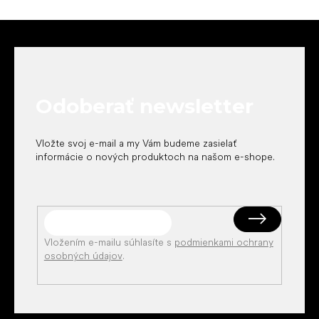
Z
á
p
ä
t
Odoberať newsletter
i
e
Vložte svoj e-mail a my Vám budeme zasielať
informácie o nových produktoch na našom e-shope.
Vložením e-mailu súhlasíte s
podmienkami ochrany
osobných údajov
.