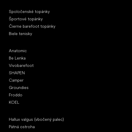
Špeciálne kategórie
Spoločenské topánky
Športové topánky
Čierne barefoot topánky
Biele tenisky
Obľúbené značky
Anatomic
Be Lenka
Vivobarefoot
SHAPEN
Camper
Groundies
Froddo
KOEL
Články
Hallux valgus (vbočený palec)
Pätná ostroha