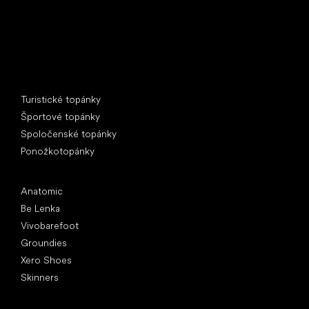
Špeciálne kategórie
Turistické topánky
Športové topánky
Spoločenské topánky
Ponožkotopánky
Obľúbené značky
Anatomic
Be Lenka
Vivobarefoot
Groundies
Xero Shoes
Skinners
Články