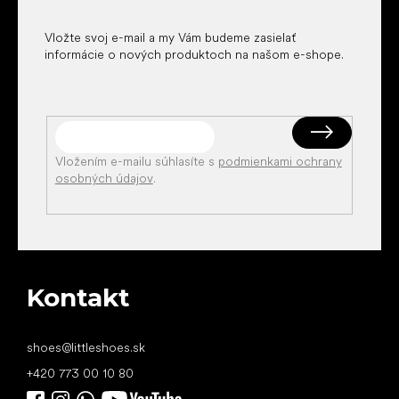
e
Vložte svoj e-mail a my Vám budeme zasielať
informácie o nových produktoch na našom e-shope.
Vložením e-mailu súhlasíte s
podmienkami ochrany
osobných údajov
.
Kontakt
shoes
@
littleshoes.sk
+420 773 00 10 80