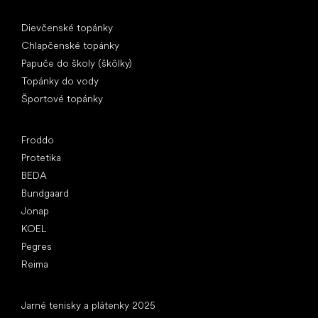
Špeciálne kategórie
Dievčenské topánky
Chlapčenské topánky
Papuče do školy (škôlky)
Topánky do vody
Športové topánky
Obľúbené značky
Froddo
Protetika
BEDA
Bundgaard
Jonap
KOEL
Pegres
Reima
Články
Jarné tenisky a plátenky 2025