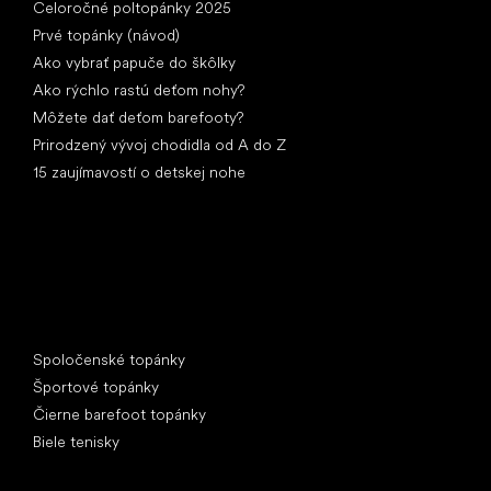
Celoročné poltopánky 2025
Prvé topánky (návod)
Ako vybrať papuče do škôlky
Ako rýchlo rastú deťom nohy?
Môžete dať deťom barefooty?
Prirodzený vývoj chodidla od A do Z
15 zaujímavostí o detskej nohe
Špeciálne kategórie
Spoločenské topánky
Športové topánky
Čierne barefoot topánky
Biele tenisky
Obľúbené značky