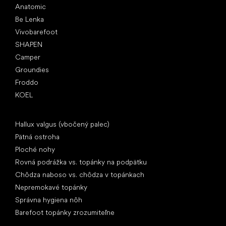
Anatomic
Be Lenka
Vivobarefoot
SHAPEN
Camper
Groundies
Froddo
KOEL
Články
Hallux valgus (vbočený palec)
Pätná ostroha
Ploché nohy
Rovná podrážka vs. topánky na podpätku
Chôdza naboso vs. chôdza v topánkach
Nepremokavé topánky
Správna hygiena nôh
Barefoot topánky zrozumiteľne