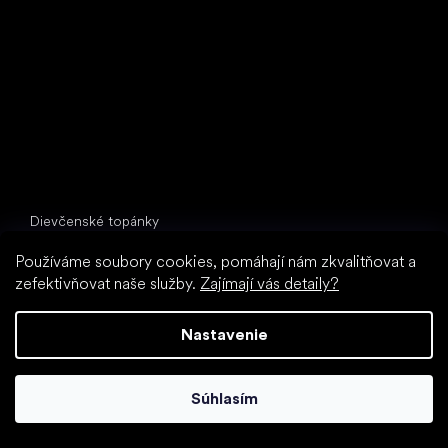
397 01 Písek
IČ: 07715773, DIČ: CZ07715773
Špeciálne kategórie
Dievčenské topánky
Chlapčenské topánky
Používáme soubory cookies, pomáhají nám zkvalitňovat a
Papuče do školy (škôlky)
zefektivňovat naše služby.
Zajímají vás detaily?
Topánky do vody
Športové topánky
Nastavenie
Obľúbené značky
Froddo
Súhlasím
Protetika
BEDA