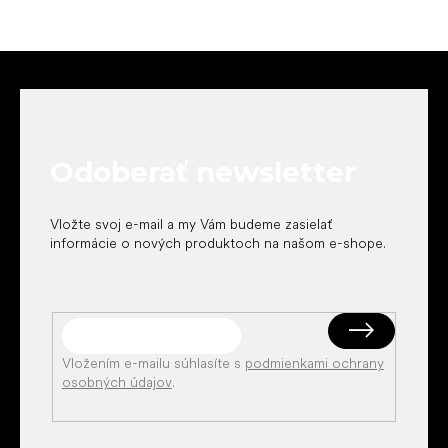
Z
á
p
ä
t
Odoberať newsletter
i
e
Vložte svoj e-mail a my Vám budeme zasielať
informácie o nových produktoch na našom e-shope.
Vložením e-mailu súhlasíte s
podmienkami ochrany
osobných údajov
.