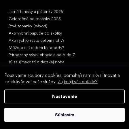
Články
Jarné tenisky a plátenky 2025
Celoročné poltopánky 2025
Prvé topánky (návod)
Ako vybrať papuče do škôlky
Ako rýchlo rastú deťom nohy?
Môžete dať deťom barefooty?
Prirodzený vývoj chodidla od A do Z
15 zaujímavostí o detskej nohe
Používáme soubory cookies, pomáhají nám zkvalitňovat a
zefektivňovat naše služby.
Zajímají vás detaily?
Nastavenie
Špeciálne kategórie
Spoločenské topánky
Súhlasím
Športové topánky
Čierne barefoot topánky