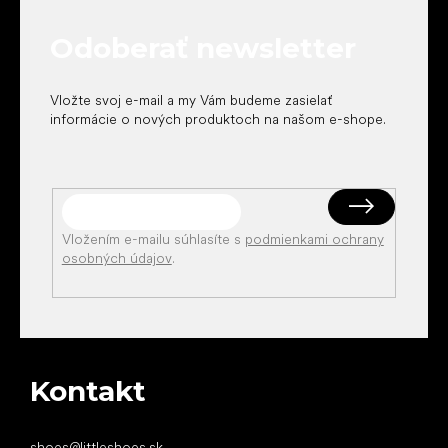
ä
t
Odoberať newsletter
i
e
Vložte svoj e-mail a my Vám budeme zasielať
informácie o nových produktoch na našom e-shope.
Vložením e-mailu súhlasíte s
podmienkami ochrany
osobných údajov
.
Kontakt
shoes
@
littleshoes.sk