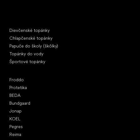
Špeciálne kategórie
Dievčenské topánky
Chlapčenské topánky
Papuče do školy (škôlky)
Topánky do vody
Športové topánky
Obľúbené značky
Froddo
Protetika
BEDA
Bundgaard
Jonap
KOEL
Pegres
Reima