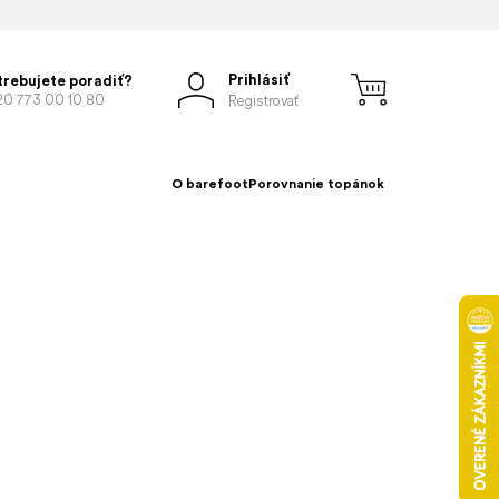
Prihlásiť
trebujete poradiť?
20 773 00 10 80
Registrovať
O barefoot
Porovnanie topánok