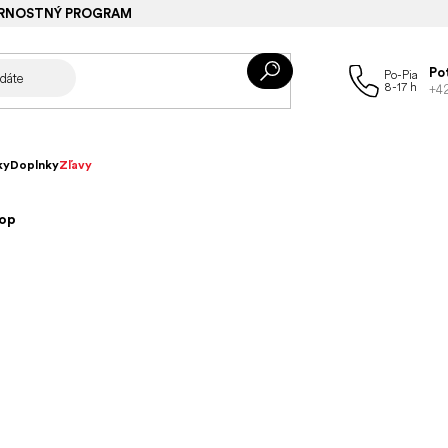
RNOSTNÝ PROGRAM
Po
+4
ky
Doplnky
Zľavy
Hop