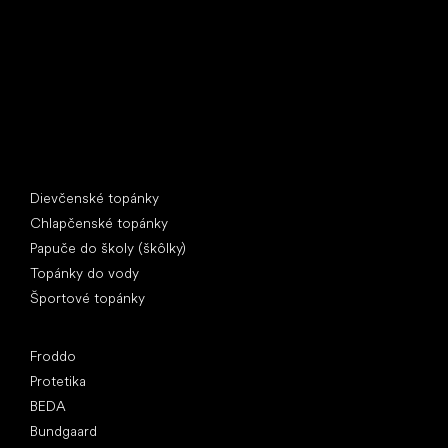
397 01 Písek
IČ: 07715773, DIČ: CZ07715773
Špeciálne kategórie
Dievčenské topánky
Chlapčenské topánky
Papuče do školy (škôlky)
Topánky do vody
Športové topánky
Obľúbené značky
Froddo
Protetika
BEDA
Bundgaard