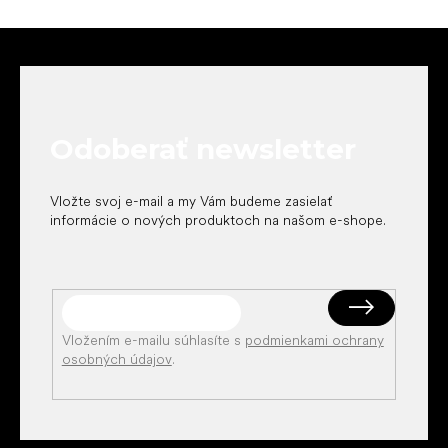
Z
á
p
ä
t
Odoberať newsletter
i
e
Vložte svoj e-mail a my Vám budeme zasielať
informácie o nových produktoch na našom e-shope.
Vložením e-mailu súhlasíte s
podmienkami ochrany
osobných údajov
.