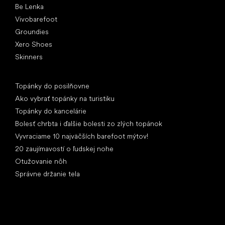
Be Lenka
Vivobarefoot
Groundies
Xero Shoes
Skinners
Články
Topánky do posilňovne
Ako vybrať topánky na turistiku
Topánky do kancelárie
Bolesť chrbta i ďalšie bolesti zo zlých topánok
Vyvraciame 10 najväčších barefoot mýtov!
20 zaujímavostí o ľudskej nohe
Otužovanie nôh
Správne držanie tela