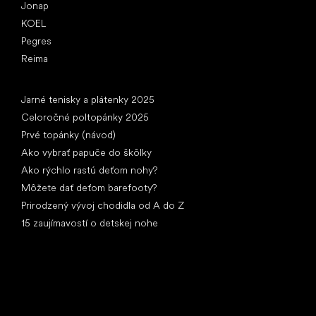
Jonap
KOEL
Pegres
Reima
Články
Jarné tenisky a plátenky 2025
Celoročné poltopánky 2025
Prvé topánky (návod)
Ako vybrať papuče do škôlky
Ako rýchlo rastú deťom nohy?
Môžete dať deťom barefooty?
Prirodzený vývoj chodidla od A do Z
15 zaujímavostí o detskej nohe