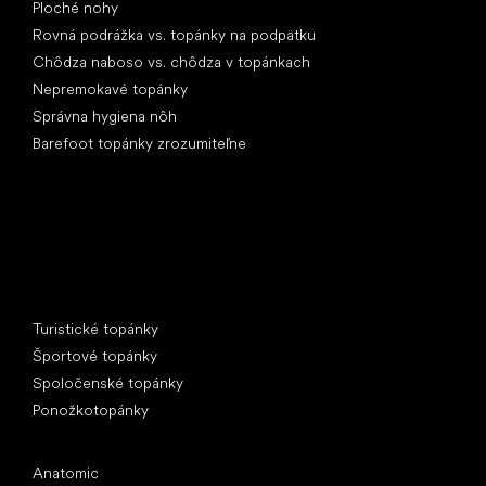
Ploché nohy
Rovná podrážka vs. topánky na podpätku
Chôdza naboso vs. chôdza v topánkach
Nepremokavé topánky
Správna hygiena nôh
Barefoot topánky zrozumiteľne
Špeciálne kategórie
Turistické topánky
Športové topánky
Spoločenské topánky
Ponožkotopánky
Obľúbené značky
Anatomic