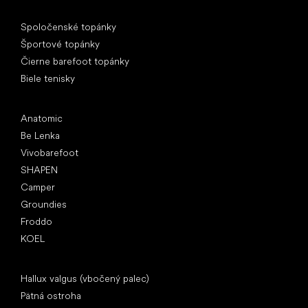
Špeciálne kategórie
Spoločenské topánky
Športové topánky
Čierne barefoot topánky
Biele tenisky
Obľúbené značky
Anatomic
Be Lenka
Vivobarefoot
SHAPEN
Camper
Groundies
Froddo
KOEL
Články
Hallux valgus (vbočený palec)
Pätná ostroha