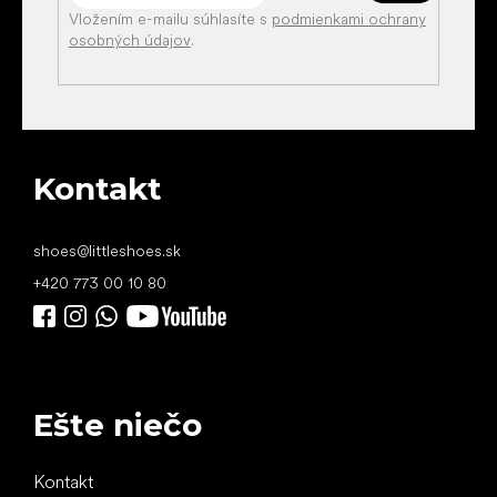
Vložením e-mailu súhlasíte s
podmienkami ochrany
osobných údajov
.
Kontakt
shoes
@
littleshoes.sk
+420 773 00 10 80
Ešte niečo
Kontakt