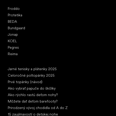
Obľúbené značky
Froddo
Protetika
BEDA
Bundgaard
Jonap
KOEL
Pegres
Reima
Články
Jarné tenisky a plátenky 2025
Celoročné poltopánky 2025
Prvé topánky (návod)
Ako vybrať papuče do škôlky
Ako rýchlo rastú deťom nohy?
Môžete dať deťom barefooty?
Prirodzený vývoj chodidla od A do Z
15 zaujímavostí o detskej nohe