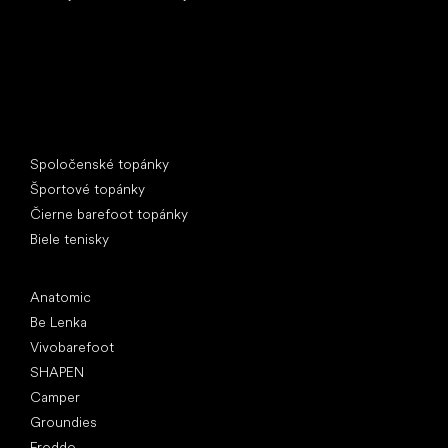
Špeciálne kategórie
Spoločenské topánky
Športové topánky
Čierne barefoot topánky
Biele tenisky
Obľúbené značky
Anatomic
Be Lenka
Vivobarefoot
SHAPEN
Camper
Groundies
Froddo