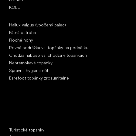
KOEL
Články
Hallux valgus (vbočený palec)
Pätná ostroha
Ploché nohy
Rovná podrážka vs. topánky na podpätku
Chôdza naboso vs. chôdza v topánkach
Nepremokavé topánky
Správna hygiena nôh
Barefoot topánky zrozumiteľne
Špeciálne kategórie
Turistické topánky