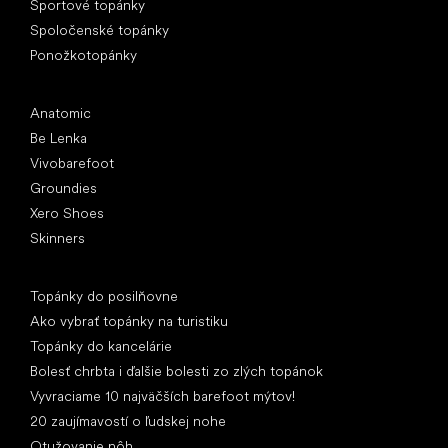
Športové topánky
Spoločenské topánky
Ponožkotopánky
Obľúbené značky
Anatomic
Be Lenka
Vivobarefoot
Groundies
Xero Shoes
Skinners
Články
Topánky do posilňovne
Ako vybrať topánky na turistiku
Topánky do kancelárie
Bolesť chrbta i ďalšie bolesti zo zlých topánok
Vyvraciame 10 najväčších barefoot mýtov!
20 zaujímavostí o ľudskej nohe
Otužovanie nôh