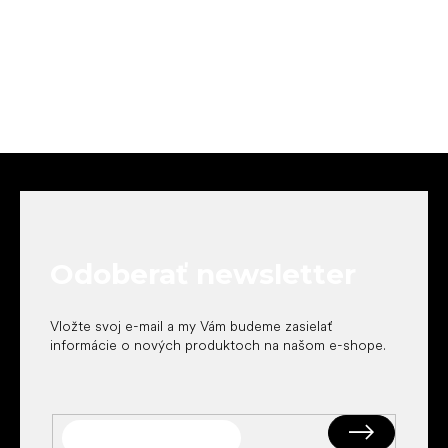
Z
á
p
ä
t
Odoberať newsletter
i
e
Vložte svoj e-mail a my Vám budeme zasielať
informácie o nových produktoch na našom e-shope.