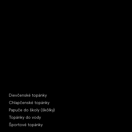
Little Shoes s.r.o.
U Vodárny 1506
397 01 Písek
IČ: 07715773, DIČ: CZ07715773
Špeciálne kategórie
Dievčenské topánky
Chlapčenské topánky
Papuče do školy (škôlky)
Topánky do vody
Športové topánky