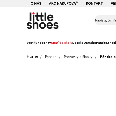
Prejsť
O NÁS
AKO NAKUPOVAŤ
KONTAKT
VE
na
obsah
Všetky topánky
Späť do školy
Detské
Dámske
Pánske
Znač
Domov
Pánske
Prezuvky a šľapky
Pánske b