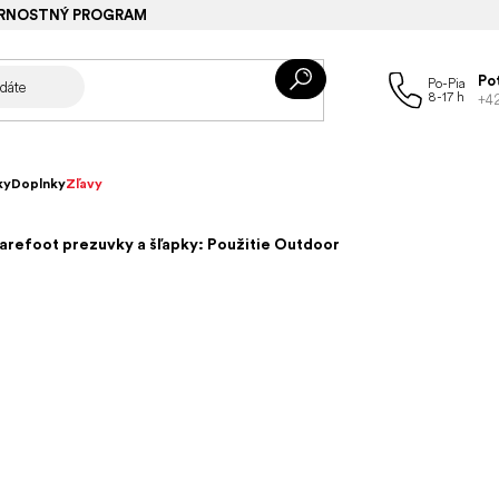
RNOSTNÝ PROGRAM
Po
+4
ky
Doplnky
Zľavy
arefoot prezuvky a šľapky: Použitie Outdoor