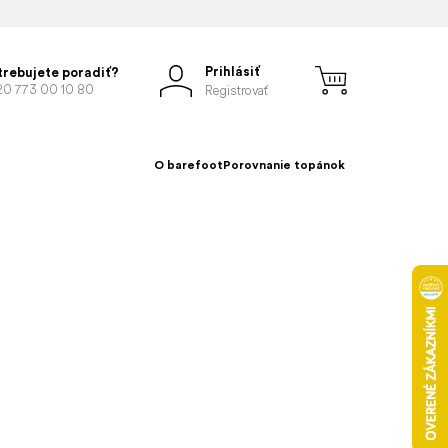
Prihlásiť
trebujete poradiť?
20 773 00 10 80
Registrovať
O barefoot
Porovnanie topánok