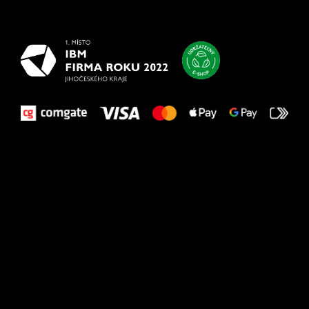
vašim nohám