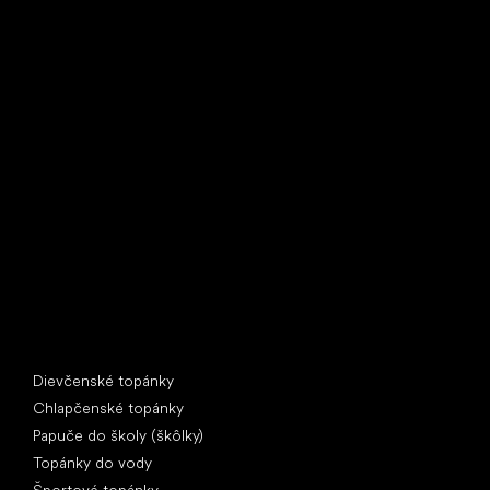
Little Shoes s.r.o.
U Vodárny 1506
397 01 Písek
IČ: 07715773, DIČ: CZ07715773
Špeciálne kategórie
Dievčenské topánky
Chlapčenské topánky
Papuče do školy (škôlky)
Topánky do vody
Športové topánky