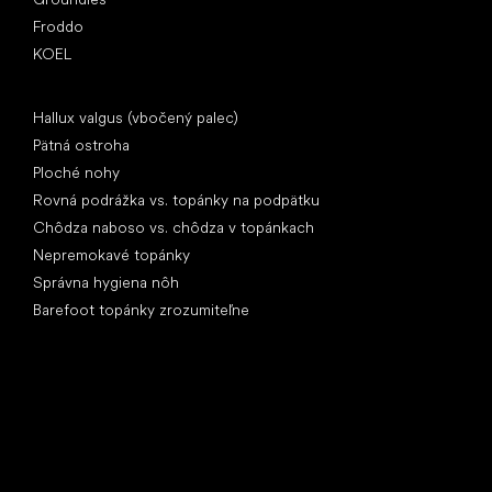
Froddo
KOEL
Články
Hallux valgus (vbočený palec)
Pätná ostroha
Ploché nohy
Rovná podrážka vs. topánky na podpätku
Chôdza naboso vs. chôdza v topánkach
Nepremokavé topánky
Správna hygiena nôh
Barefoot topánky zrozumiteľne
Špeciálne kategórie