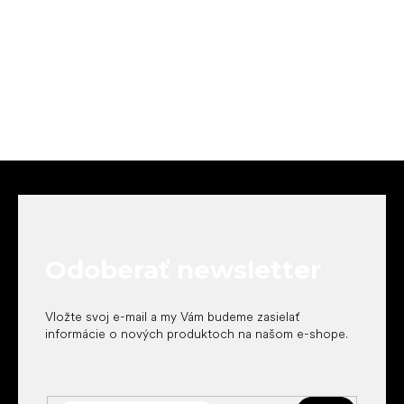
Z
á
p
ä
t
Odoberať newsletter
i
e
Vložte svoj e-mail a my Vám budeme zasielať
informácie o nových produktoch na našom e-shope.