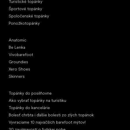
Turistické topánky
Športové topánky
Spoločenské topánky
Ponožkotopánky
Obľúbené značky
Anatomic
Be Lenka
Vivobarefoot
Groundies
Xero Shoes
Skinners
Články
Topánky do posilňovne
Ako vybrať topánky na turistiku
Topánky do kancelárie
Bolesť chrbta i ďalšie bolesti zo zlých topánok
Vyvraciame 10 najväčších barefoot mýtov!
20 zaujímavostí o ľudskej nohe