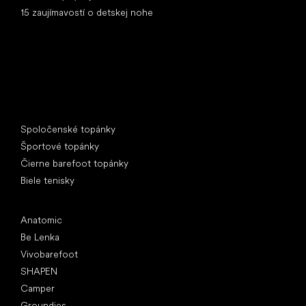
15 zaujímavostí o detskej nohe
Špeciálne kategórie
Spoločenské topánky
Športové topánky
Čierne barefoot topánky
Biele tenisky
Obľúbené značky
Anatomic
Be Lenka
Vivobarefoot
SHAPEN
Camper
Groundies