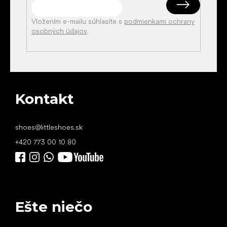
Vložením e-mailu súhlasíte s
podmienkami ochrany
osobných údajov
.
Kontakt
shoes
@
littleshoes.sk
+420 773 00 10 80
Ešte niečo