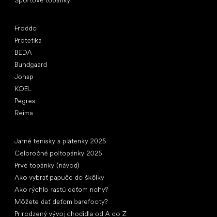
Obľúbené značky
Froddo
Protetika
BEDA
Bundgaard
Jonap
KOEL
Pegres
Reima
Články
Jarné tenisky a plátenky 2025
Celoročné poltopánky 2025
Prvé topánky (návod)
Ako vybrať papuče do škôlky
Ako rýchlo rastú deťom nohy?
Môžete dať deťom barefooty?
Prirodzený vývoj chodidla od A do Z