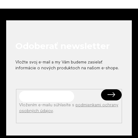
Z
á
p
ä
t
Odoberať newsletter
i
e
Vložte svoj e-mail a my Vám budeme zasielať
informácie o nových produktoch na našom e-shope.
Vložením e-mailu súhlasíte s
podmienkami ochrany
osobných údajov
.