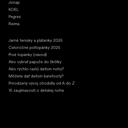
Jonap
KOEL
Pegres
Reima
Články
Jarné tenisky a plátenky 2025
Celoročné poltopánky 2025
Prvé topánky (návod)
Ako vybrať papuče do škôlky
Ako rýchlo rastú deťom nohy?
Môžete dať deťom barefooty?
Prirodzený vývoj chodidla od A do Z
15 zaujímavostí o detskej nohe