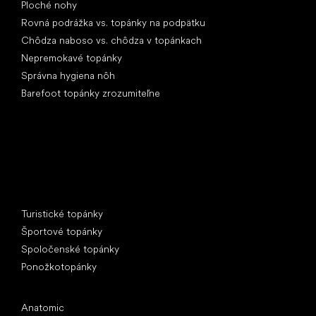
Ploché nohy
Rovná podrážka vs. topánky na podpätku
Chôdza naboso vs. chôdza v topánkach
Nepremokavé topánky
Správna hygiena nôh
Barefoot topánky zrozumiteľne
Špeciálne kategórie
Turistické topánky
Športové topánky
Spoločenské topánky
Ponožkotopánky
Obľúbené značky
Anatomic