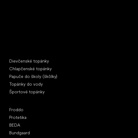
397 01 Písek
IČ: 07715773, DIČ: CZ07715773
Špeciálne kategórie
Dievčenské topánky
Chlapčenské topánky
Papuče do školy (škôlky)
Topánky do vody
Športové topánky
Obľúbené značky
Froddo
Protetika
BEDA
Bundgaard