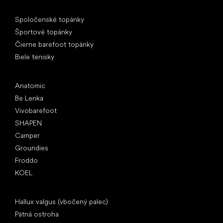
Špeciálne kategórie
Spoločenské topánky
Športové topánky
Čierne barefoot topánky
Biele tenisky
Obľúbené značky
Anatomic
Be Lenka
Vivobarefoot
SHAPEN
Camper
Groundies
Froddo
KOEL
Články
Hallux valgus (vbočený palec)
Pätná ostroha