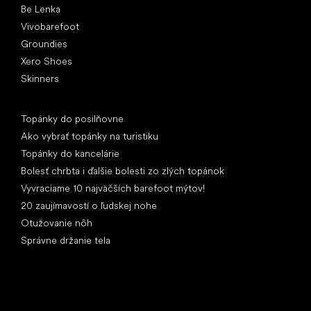
Be Lenka
Vivobarefoot
Groundies
Xero Shoes
Skinners
Články
Topánky do posilňovne
Ako vybrať topánky na turistiku
Topánky do kancelárie
Bolesť chrbta i ďalšie bolesti zo zlých topánok
Vyvraciame 10 najväčších barefoot mýtov!
20 zaujímavostí o ľudskej nohe
Otužovanie nôh
Správne držanie tela