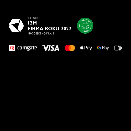
vašim nohám