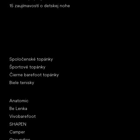
15 zaujímavostí o detskej nohe
Špeciálne kategórie
Spoločenské topánky
Športové topánky
Čierne barefoot topánky
Biele tenisky
Obľúbené značky
Anatomic
Be Lenka
Vivobarefoot
SHAPEN
Camper
Groundies