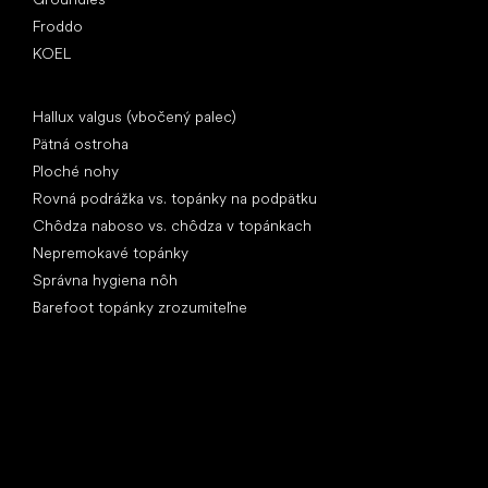
Froddo
KOEL
Články
Hallux valgus (vbočený palec)
Pätná ostroha
Ploché nohy
Rovná podrážka vs. topánky na podpätku
Chôdza naboso vs. chôdza v topánkach
Nepremokavé topánky
Správna hygiena nôh
Barefoot topánky zrozumiteľne
Špeciálne kategórie