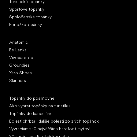
Turistické topánky
Športové topánky
Spoločenské topánky
Ponožkotopánky
Obľúbené značky
Anatomic
Be Lenka
Vivobarefoot
Groundies
Xero Shoes
Skinners
Články
Topánky do posilňovne
Ako vybrať topánky na turistiku
Topánky do kancelárie
Bolesť chrbta i ďalšie bolesti zo zlých topánok
Vyvraciame 10 najväčších barefoot mýtov!
20 zaujímavostí o ľudskej nohe