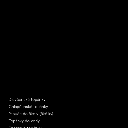
Little Shoes s.r.o.
U Vodárny 1506
397 01 Písek
IČ: 07715773, DIČ: CZ07715773
Špeciálne kategórie
Dievčenské topánky
Chlapčenské topánky
Papuče do školy (škôlky)
Topánky do vody
Športové topánky