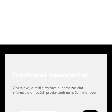
Z
á
p
ä
t
Odoberať newsletter
i
e
Vložte svoj e-mail a my Vám budeme zasielať
informácie o nových produktoch na našom e-shope.