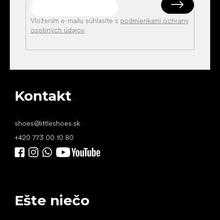
Vložením e-mailu súhlasíte s
podmienkami ochrany
osobných údajov
.
Kontakt
shoes
@
littleshoes.sk
+420 773 00 10 80
Ešte niečo