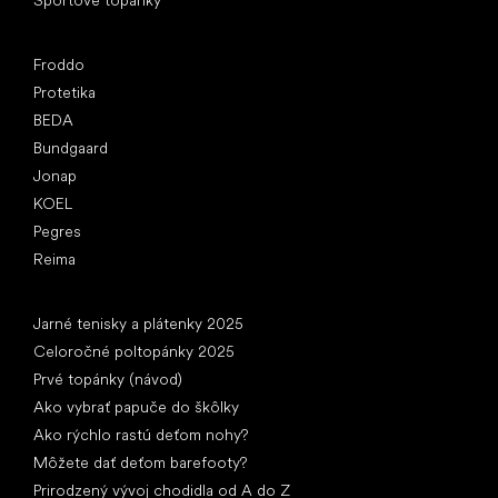
Obľúbené značky
Froddo
Protetika
BEDA
Bundgaard
Jonap
KOEL
Pegres
Reima
Články
Jarné tenisky a plátenky 2025
Celoročné poltopánky 2025
Prvé topánky (návod)
Ako vybrať papuče do škôlky
Ako rýchlo rastú deťom nohy?
Môžete dať deťom barefooty?
Prirodzený vývoj chodidla od A do Z