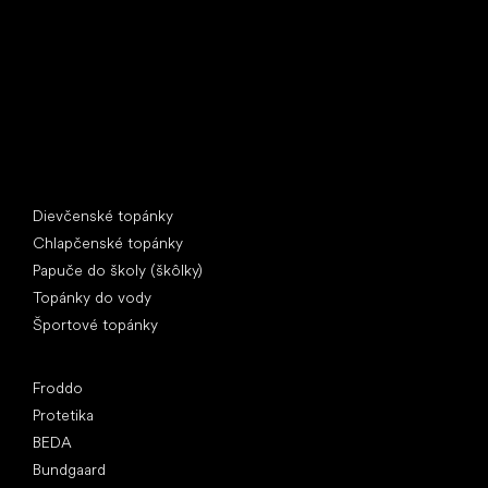
397 01 Písek
IČ: 07715773, DIČ: CZ07715773
Špeciálne kategórie
Dievčenské topánky
Chlapčenské topánky
Papuče do školy (škôlky)
Topánky do vody
Športové topánky
Obľúbené značky
Froddo
Protetika
BEDA
Bundgaard