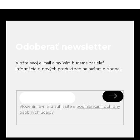
Z
á
p
ä
t
Odoberať newsletter
i
e
Vložte svoj e-mail a my Vám budeme zasielať
informácie o nových produktoch na našom e-shope.
Vložením e-mailu súhlasíte s
podmienkami ochrany
osobných údajov
.