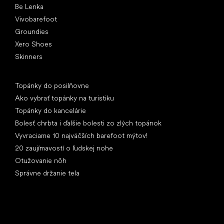
Be Lenka
Vivobarefoot
Groundies
Xero Shoes
Skinners
Články
Topánky do posilňovne
Ako vybrať topánky na turistiku
Topánky do kancelárie
Bolesť chrbta i ďalšie bolesti zo zlých topánok
Vyvraciame 10 najväčších barefoot mýtov!
20 zaujímavostí o ľudskej nohe
Otužovanie nôh
Správne držanie tela