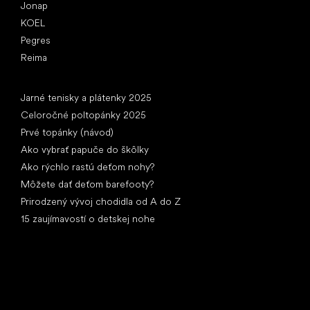
Jonap
KOEL
Pegres
Reima
Články
Jarné tenisky a plátenky 2025
Celoročné poltopánky 2025
Prvé topánky (návod)
Ako vybrať papuče do škôlky
Ako rýchlo rastú deťom nohy?
Môžete dať deťom barefooty?
Prirodzený vývoj chodidla od A do Z
15 zaujímavostí o detskej nohe