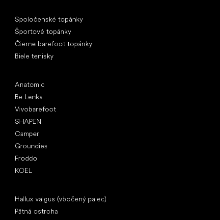
Špeciálne kategórie
Spoločenské topánky
Športové topánky
Čierne barefoot topánky
Biele tenisky
Obľúbené značky
Anatomic
Be Lenka
Vivobarefoot
SHAPEN
Camper
Groundies
Froddo
KOEL
Články
Hallux valgus (vbočený palec)
Pätná ostroha