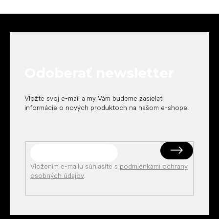
Z
á
p
ä
t
Odoberať newsletter
i
e
Vložte svoj e-mail a my Vám budeme zasielať
informácie o nových produktoch na našom e-shope.
Vložením e-mailu súhlasíte s
podmienkami ochrany
osobných údajov
.