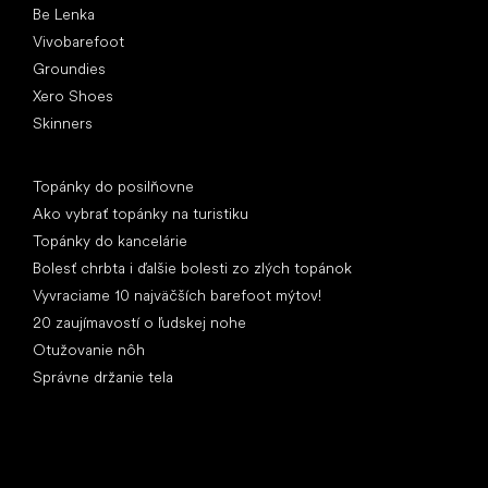
Be Lenka
Vivobarefoot
Groundies
Xero Shoes
Skinners
Články
Topánky do posilňovne
Ako vybrať topánky na turistiku
Topánky do kancelárie
Bolesť chrbta i ďalšie bolesti zo zlých topánok
Vyvraciame 10 najväčších barefoot mýtov!
20 zaujímavostí o ľudskej nohe
Otužovanie nôh
Správne držanie tela