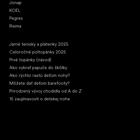
Jonap
KOEL
Pegres
Reima
Články
Jarné tenisky a plátenky 2025
Celoročné poltopánky 2025
Prvé topánky (návod)
Ako vybrať papuče do škôlky
Ako rýchlo rastú deťom nohy?
Môžete dať deťom barefooty?
Prirodzený vývoj chodidla od A do Z
15 zaujímavostí o detskej nohe