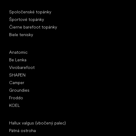
Špeciálne kategórie
Spoločenské topánky
Športové topánky
Čierne barefoot topánky
Biele tenisky
Obľúbené značky
Anatomic
Be Lenka
Vivobarefoot
SHAPEN
Camper
Groundies
Froddo
KOEL
Články
Hallux valgus (vbočený palec)
Pätná ostroha