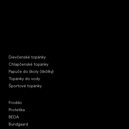
397 01 Písek
IČ: 07715773, DIČ: CZ07715773
Špeciálne kategórie
Dievčenské topánky
Chlapčenské topánky
Papuče do školy (škôlky)
Topánky do vody
Športové topánky
Obľúbené značky
Froddo
Protetika
BEDA
Bundgaard