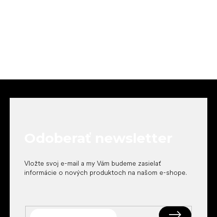
Z
á
p
ä
t
Odoberať newsletter
i
e
Vložte svoj e-mail a my Vám budeme zasielať
informácie o nových produktoch na našom e-shope.