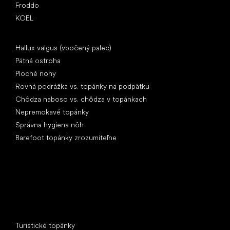
Froddo
KOEL
Články
Hallux valgus (vbočený palec)
Pätná ostroha
Ploché nohy
Rovná podrážka vs. topánky na podpätku
Chôdza naboso vs. chôdza v topánkach
Nepremokavé topánky
Správna hygiena nôh
Barefoot topánky zrozumiteľne
Špeciálne kategórie
Turistické topánky