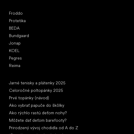
Obľúbené značky
Froddo
Protetika
BEDA
Bundgaard
Jonap
KOEL
Pegres
Reima
Články
Jarné tenisky a plátenky 2025
Celoročné poltopánky 2025
Prvé topánky (návod)
Ako vybrať papuče do škôlky
Ako rýchlo rastú deťom nohy?
Môžete dať deťom barefooty?
Prirodzený vývoj chodidla od A do Z