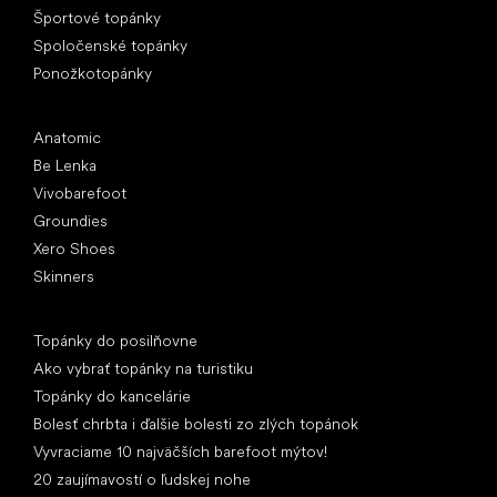
Športové topánky
Spoločenské topánky
Ponožkotopánky
Obľúbené značky
Anatomic
Be Lenka
Vivobarefoot
Groundies
Xero Shoes
Skinners
Články
Topánky do posilňovne
Ako vybrať topánky na turistiku
Topánky do kancelárie
Bolesť chrbta i ďalšie bolesti zo zlých topánok
Vyvraciame 10 najväčších barefoot mýtov!
20 zaujímavostí o ľudskej nohe