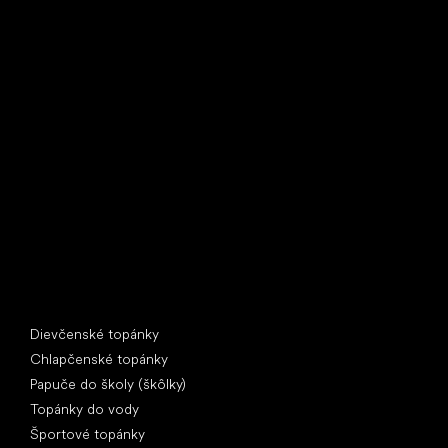
Little Shoes s.r.o.
U Vodárny 1506
397 01 Písek
IČ: 07715773, DIČ: CZ07715773
Špeciálne kategórie
Dievčenské topánky
Chlapčenské topánky
Papuče do školy (škôlky)
Topánky do vody
Športové topánky