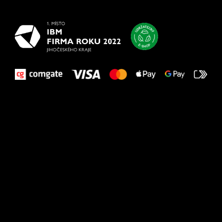
vašim nohám