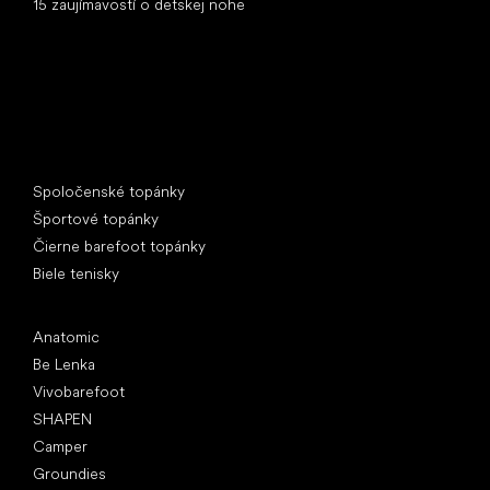
15 zaujímavostí o detskej nohe
Špeciálne kategórie
Spoločenské topánky
Športové topánky
Čierne barefoot topánky
Biele tenisky
Obľúbené značky
Anatomic
Be Lenka
Vivobarefoot
SHAPEN
Camper
Groundies