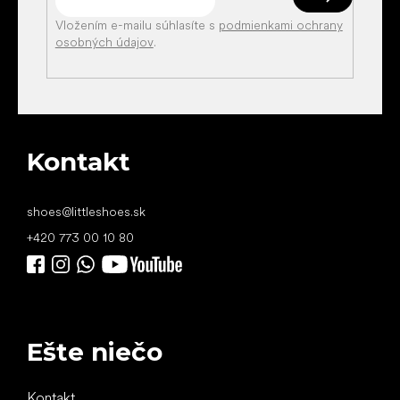
Vložením e-mailu súhlasíte s
podmienkami ochrany
osobných údajov
.
Kontakt
shoes
@
littleshoes.sk
+420 773 00 10 80
Ešte niečo
Kontakt