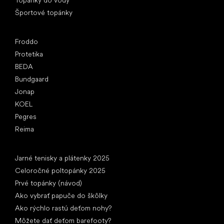
Športové topánky
Obľúbené značky
Froddo
Protetika
BEDA
Bundgaard
Jonap
KOEL
Pegres
Reima
Články
Jarné tenisky a plátenky 2025
Celoročné poltopánky 2025
Prvé topánky (návod)
Ako vybrať papuče do škôlky
Ako rýchlo rastú deťom nohy?
Môžete dať deťom barefooty?