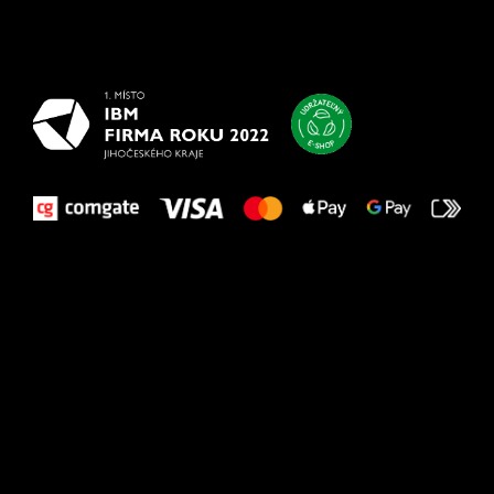
Všetko
najlepšie
vašim nohám