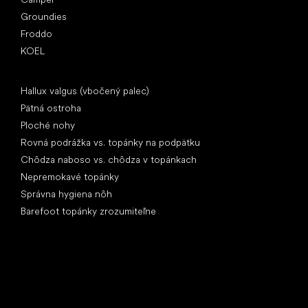
Groundies
Froddo
KOEL
Články
Hallux valgus (vbočený palec)
Pätná ostroha
Ploché nohy
Rovná podrážka vs. topánky na podpätku
Chôdza naboso vs. chôdza v topánkach
Nepremokavé topánky
Správna hygiena nôh
Barefoot topánky zrozumiteľne