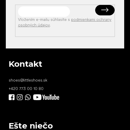
Vložením e-mailu súhlasíte s
podmienkami ochrany
osobných údajov
.
Kontakt
shoes
@
littleshoes.sk
+420 773 00 10 80
Ešte niečo