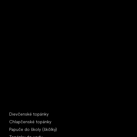
Little Shoes s.r.o.
U Vodárny 1506
397 01 Písek
IČ: 07715773, DIČ: CZ07715773
Špeciálne kategórie
Dievčenské topánky
Chlapčenské topánky
Papuče do školy (škôlky)
Topánky do vody