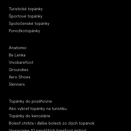
Špeciálne kategórie
Turistické topánky
Športové topánky
Spoločenské topánky
Ponožkotopánky
Obľúbené značky
Anatomic
Be Lenka
Vivobarefoot
Groundies
Xero Shoes
Skinners
Články
Topánky do posilňovne
Ako vybrať topánky na turistiku
Topánky do kancelárie
Bolesť chrbta i ďalšie bolesti zo zlých topánok
Vyvraciame 10 najväčších barefoot mýtov!