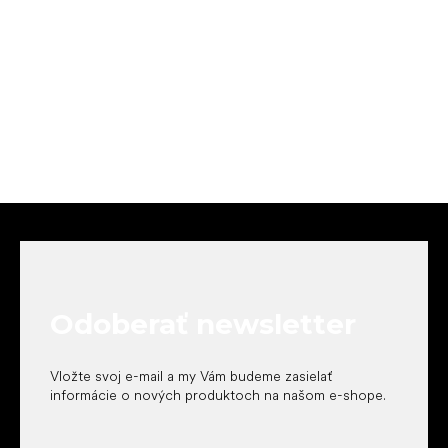
Z
á
p
ä
t
Odoberať newsletter
i
e
Vložte svoj e-mail a my Vám budeme zasielať
informácie o nových produktoch na našom e-shope.