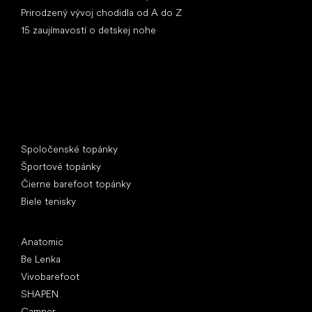
Prirodzený vývoj chodidla od A do Z
15 zaujímavostí o detskej nohe
Špeciálne kategórie
Spoločenské topánky
Športové topánky
Čierne barefoot topánky
Biele tenisky
Obľúbené značky
Anatomic
Be Lenka
Vivobarefoot
SHAPEN
Camper