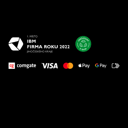
Všetko
najlepšie
vašim nohám