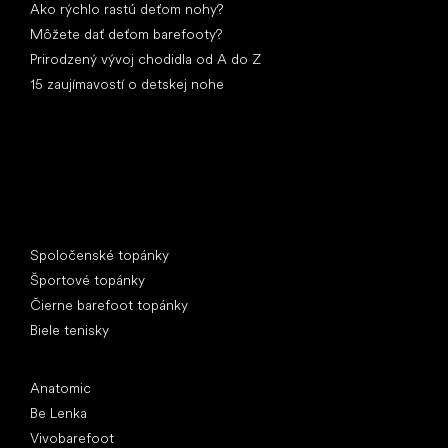
Ako rýchlo rastú deťom nohy?
Môžete dať deťom barefooty?
Prirodzený vývoj chodidla od A do Z
15 zaujímavostí o detskej nohe
Špeciálne kategórie
Spoločenské topánky
Športové topánky
Čierne barefoot topánky
Biele tenisky
Obľúbené značky
Anatomic
Be Lenka
Vivobarefoot