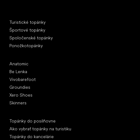
Špeciálne kategórie
Turistické topánky
Športové topánky
Spoločenské topánky
Ponožkotopánky
Obľúbené značky
Anatomic
Be Lenka
Vivobarefoot
Groundies
Xero Shoes
Skinners
Články
Topánky do posilňovne
Ako vybrať topánky na turistiku
Topánky do kancelárie