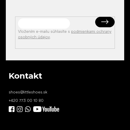
Vložením e-mailu súhlasíte s
podmienkami ochrany
osobných údajov
.
Kontakt
shoes
@
littleshoes.sk
+420 773 00 10 80