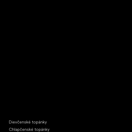
Little Shoes s.r.o.
U Vodárny 1506
397 01 Písek
IČ: 07715773, DIČ: CZ07715773
Špeciálne kategórie
Dievčenské topánky
Chlapčenské topánky