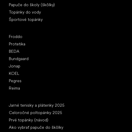
Papuče do školy (škôlky)
Topánky do vody
Športové topánky
Obľúbené značky
Froddo
Protetika
BEDA
Bundgaard
Jonap
KOEL
Pegres
Reima
Články
Jarné tenisky a plátenky 2025
Celoročné poltopánky 2025
Prvé topánky (návod)
Ako vybrať papuče do škôlky