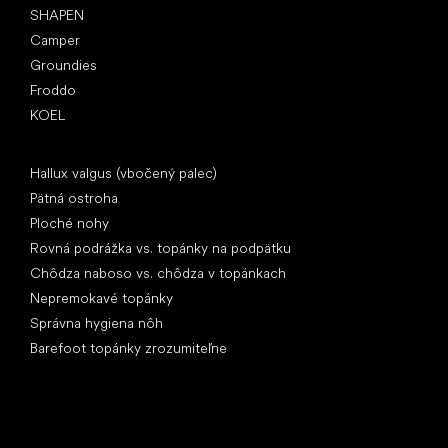
SHAPEN
Camper
Groundies
Froddo
KOEL
Články
Hallux valgus (vbočený palec)
Pätná ostroha
Ploché nohy
Rovná podrážka vs. topánky na podpätku
Chôdza naboso vs. chôdza v topánkach
Nepremokavé topánky
Správna hygiena nôh
Barefoot topánky zrozumiteľne