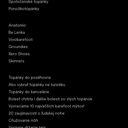
Spoločenské topánky
Ponožkotopánky
Obľúbené značky
Anatomic
Be Lenka
Vivobarefoot
Groundies
Xero Shoes
Skinners
Články
Topánky do posilňovne
Ako vybrať topánky na turistiku
Topánky do kancelárie
Bolesť chrbta i ďalšie bolesti zo zlých topánok
Vyvraciame 10 najväčších barefoot mýtov!
20 zaujímavostí o ľudskej nohe
Otužovanie nôh
Správne držanie tela