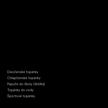
Little Shoes s.r.o.
U Vodárny 1506
397 01 Písek
IČ: 07715773, DIČ: CZ07715773
Špeciálne kategórie
Dievčenské topánky
Chlapčenské topánky
Papuče do školy (škôlky)
Topánky do vody
Športové topánky
Obľúbené značky