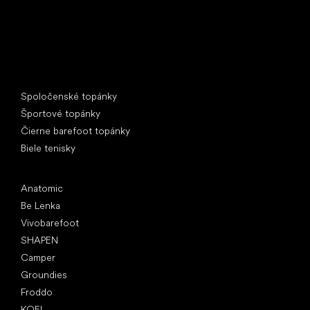
Špeciálne kategórie
Spoločenské topánky
Športové topánky
Čierne barefoot topánky
Biele tenisky
Obľúbené značky
Anatomic
Be Lenka
Vivobarefoot
SHAPEN
Camper
Groundies
Froddo
KOEL