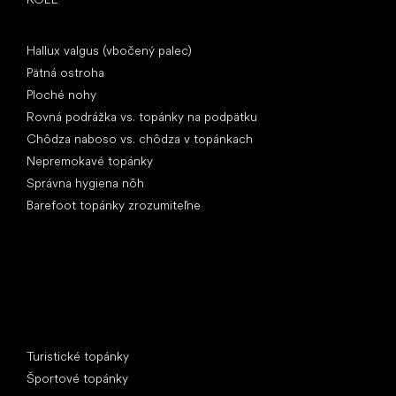
Články
Hallux valgus (vbočený palec)
Pätná ostroha
Ploché nohy
Rovná podrážka vs. topánky na podpätku
Chôdza naboso vs. chôdza v topánkach
Nepremokavé topánky
Správna hygiena nôh
Barefoot topánky zrozumiteľne
Špeciálne kategórie
Turistické topánky
Športové topánky