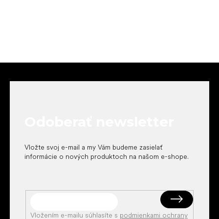
Z
á
p
ä
t
Odoberať newsletter
i
e
Vložte svoj e-mail a my Vám budeme zasielať
informácie o nových produktoch na našom e-shope.
Vložením e-mailu súhlasíte s
podmienkami ochrany