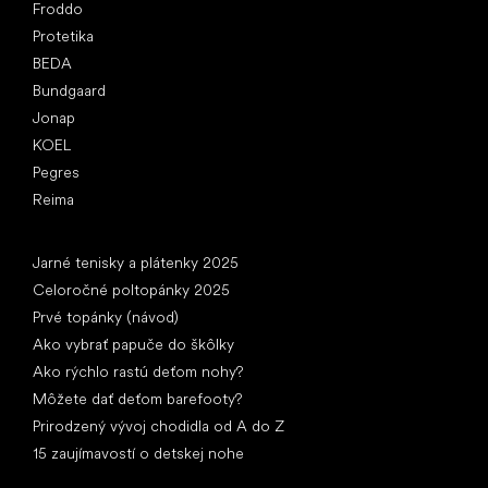
Froddo
Protetika
BEDA
Bundgaard
Jonap
KOEL
Pegres
Reima
Články
Jarné tenisky a plátenky 2025
Celoročné poltopánky 2025
Prvé topánky (návod)
Ako vybrať papuče do škôlky
Ako rýchlo rastú deťom nohy?
Môžete dať deťom barefooty?
Prirodzený vývoj chodidla od A do Z
15 zaujímavostí o detskej nohe