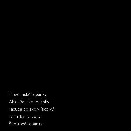
Little Shoes s.r.o.
U Vodárny 1506
397 01 Písek
IČ: 07715773, DIČ: CZ07715773
Špeciálne kategórie
Dievčenské topánky
Chlapčenské topánky
Papuče do školy (škôlky)
Topánky do vody
Športové topánky