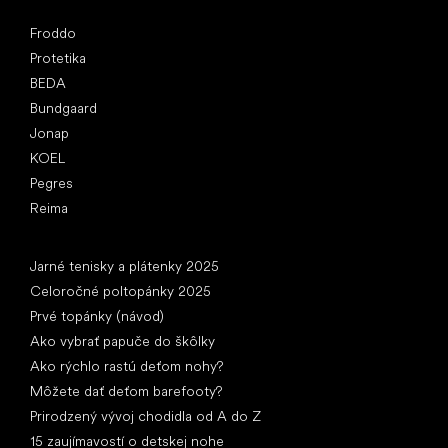
Obľúbené značky
Froddo
Protetika
BEDA
Bundgaard
Jonap
KOEL
Pegres
Reima
Články
Jarné tenisky a plátenky 2025
Celoročné poltopánky 2025
Prvé topánky (návod)
Ako vybrať papuče do škôlky
Ako rýchlo rastú deťom nohy?
Môžete dať deťom barefooty?
Prirodzený vývoj chodidla od A do Z
15 zaujímavostí o detskej nohe