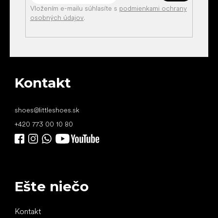
Vložením e-mailu súhlasíte s
podmienkami ochrany
osobných údajov
.
Kontakt
shoes
@
littleshoes.sk
+420 773 00 10 80
Ešte niečo
Kontakt