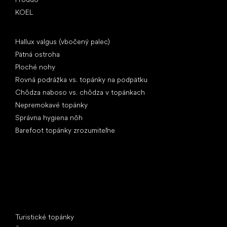
KOEL
Články
Hallux valgus (vbočený palec)
Pätná ostroha
Ploché nohy
Rovná podrážka vs. topánky na podpätku
Chôdza naboso vs. chôdza v topánkach
Nepremokavé topánky
Správna hygiena nôh
Barefoot topánky zrozumiteľne
Špeciálne kategórie
Turistické topánky