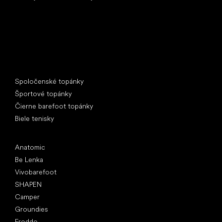
Špeciálne kategórie
Spoločenské topánky
Športové topánky
Čierne barefoot topánky
Biele tenisky
Obľúbené značky
Anatomic
Be Lenka
Vivobarefoot
SHAPEN
Camper
Groundies
Froddo