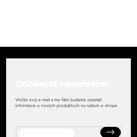
Z
á
p
ä
t
Odoberať newsletter
i
e
Vložte svoj e-mail a my Vám budeme zasielať
informácie o nových produktoch na našom e-shope.