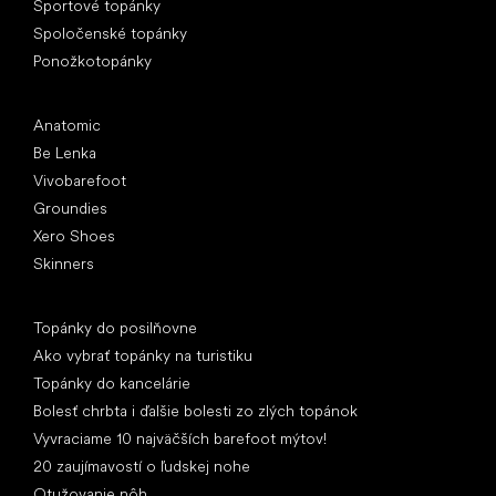
Športové topánky
Spoločenské topánky
Ponožkotopánky
Obľúbené značky
Anatomic
Be Lenka
Vivobarefoot
Groundies
Xero Shoes
Skinners
Články
Topánky do posilňovne
Ako vybrať topánky na turistiku
Topánky do kancelárie
Bolesť chrbta i ďalšie bolesti zo zlých topánok
Vyvraciame 10 najväčších barefoot mýtov!
20 zaujímavostí o ľudskej nohe
Otužovanie nôh