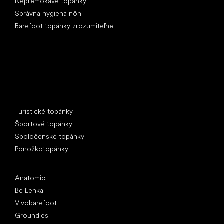
Nepremokavé topánky
Správna hygiena nôh
Barefoot topánky zrozumiteľne
Špeciálne kategórie
Turistické topánky
Športové topánky
Spoločenské topánky
Ponožkotopánky
Obľúbené značky
Anatomic
Be Lenka
Vivobarefoot
Groundies