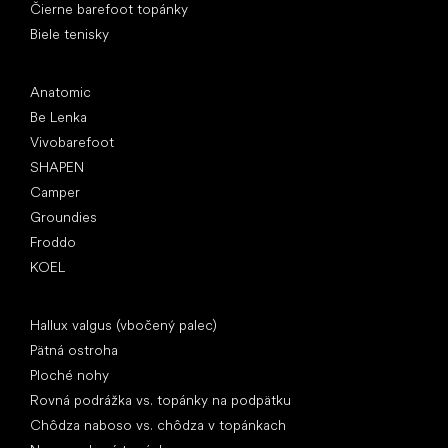
Čierne barefoot topánky
Biele tenisky
Obľúbené značky
Anatomic
Be Lenka
Vivobarefoot
SHAPEN
Camper
Groundies
Froddo
KOEL
Články
Hallux valgus (vbočený palec)
Pätná ostroha
Ploché nohy
Rovná podrážka vs. topánky na podpätku
Chôdza naboso vs. chôdza v topánkach