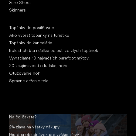
Xero Shoes
Skinners
Články
Topánky do posilňovne
Ako vybrať topánky na turistiku
Topánky do kancelárie
Bolesť chrbta i ďalšie bolesti zo zlých topánok
Vyvraciame 10 najväčších barefoot mýtov!
20 zaujímavostí o ľudskej nohe
Otužovanie nôh
Správne držanie tela
Na čo čakáte?
2% zľava na všetky nákupy
História objednávok pre vyššie zľavy