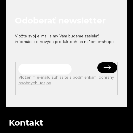
p
ä
t
Odoberať newsletter
i
e
Vložte svoj e-mail a my Vám budeme zasielať
informácie o nových produktoch na našom e-shope.
Vložením e-mailu súhlasíte s
podmienkami ochrany
osobných údajov
.
Kontakt