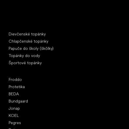
Špeciálne kategórie
Dievčenské topánky
Chlapčenské topánky
Papuče do školy (škôlky)
Topánky do vody
Športové topánky
Obľúbené značky
Froddo
Protetika
BEDA
Bundgaard
Jonap
KOEL
Pegres