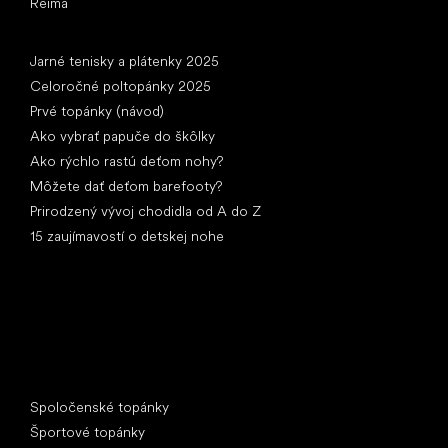
Reima
Články
Jarné tenisky a plátenky 2025
Celoročné poltopánky 2025
Prvé topánky (návod)
Ako vybrať papuče do škôlky
Ako rýchlo rastú deťom nohy?
Môžete dať deťom barefooty?
Prirodzený vývoj chodidla od A do Z
15 zaujímavostí o detskej nohe
Špeciálne kategórie
Spoločenské topánky
Športové topánky