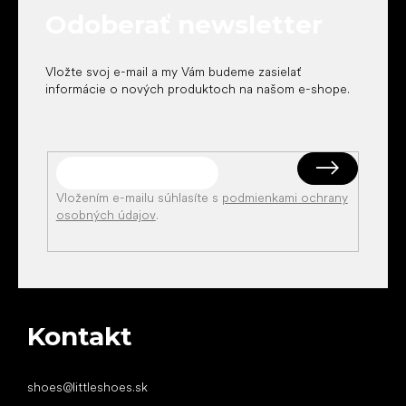
t
Odoberať newsletter
i
e
Vložte svoj e-mail a my Vám budeme zasielať
informácie o nových produktoch na našom e-shope.
Vložením e-mailu súhlasíte s
podmienkami ochrany
osobných údajov
.
Kontakt
shoes
@
littleshoes.sk