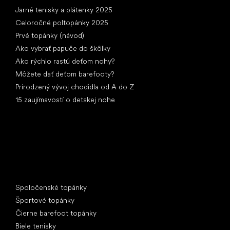
Jarné tenisky a plátenky 2025
Celoročné poltopánky 2025
Prvé topánky (návod)
Ako vybrať papuče do škôlky
Ako rýchlo rastú deťom nohy?
Môžete dať deťom barefooty?
Prirodzený vývoj chodidla od A do Z
15 zaujímavostí o detskej nohe
Špeciálne kategórie
Spoločenské topánky
Športové topánky
Čierne barefoot topánky
Biele tenisky