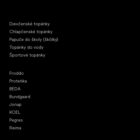
Špeciálne kategórie
Dievčenské topánky
Chlapčenské topánky
Papuče do školy (škôlky)
Topánky do vody
Športové topánky
Obľúbené značky
Froddo
Protetika
BEDA
Bundgaard
Jonap
KOEL
Pegres
Reima
Články