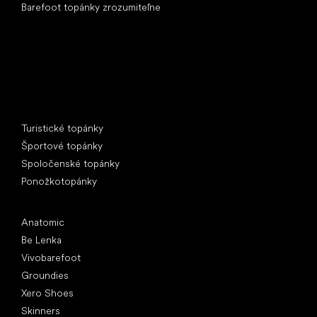
Barefoot topánky zrozumiteľne
Špeciálne kategórie
Turistické topánky
Športové topánky
Spoločenské topánky
Ponožkotopánky
Obľúbené značky
Anatomic
Be Lenka
Vivobarefoot
Groundies
Xero Shoes
Skinners