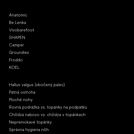
Obľúbené značky
Anatomic
Be Lenka
Vivobarefoot
SHAPEN
Camper
Groundies
Froddo
KOEL
Články
Hallux valgus (vbočený palec)
Pätná ostroha
Ploché nohy
Rovná podrážka vs. topánky na podpätku
Chôdza naboso vs. chôdza v topánkach
Nepremokavé topánky
Správna hygiena nôh