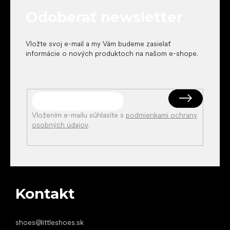
t
Odoberať newsletter
i
e
Vložte svoj e-mail a my Vám budeme zasielať
informácie o nových produktoch na našom e-shope.
Vložením e-mailu súhlasíte s
podmienkami ochrany
osobných údajov
.
Kontakt
shoes
@
littleshoes.sk