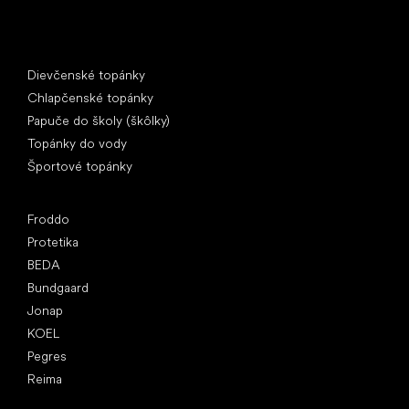
Špeciálne kategórie
Dievčenské topánky
Chlapčenské topánky
Papuče do školy (škôlky)
Topánky do vody
Športové topánky
Obľúbené značky
Froddo
Protetika
BEDA
Bundgaard
Jonap
KOEL
Pegres
Reima