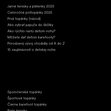
Články
Jarné tenisky a plátenky 2025
Celoročné poltopánky 2025
Prvé topánky (návod)
Ako vybrať papuče do škôlky
Ako rýchlo rastú deťom nohy?
Môžete dať deťom barefooty?
Prirodzený vývoj chodidla od A do Z
15 zaujímavostí o detskej nohe
Špeciálne kategórie
Spoločenské topánky
Športové topánky
Čierne barefoot topánky
Biele tenisky