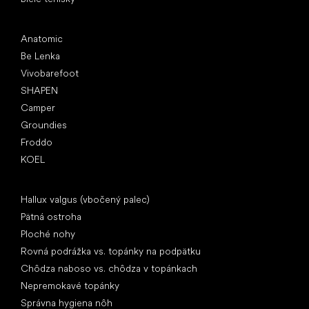
Obľúbené značky
Anatomic
Be Lenka
Vivobarefoot
SHAPEN
Camper
Groundies
Froddo
KOEL
Články
Hallux valgus (vbočený palec)
Pätná ostroha
Ploché nohy
Rovná podrážka vs. topánky na podpätku
Chôdza naboso vs. chôdza v topánkach
Nepremokavé topánky
Správna hygiena nôh