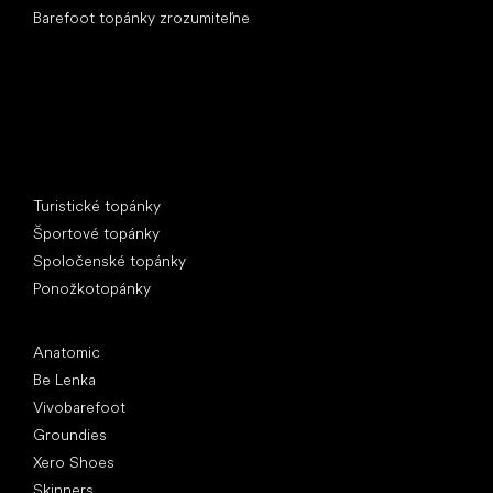
Barefoot topánky zrozumiteľne
Špeciálne kategórie
Turistické topánky
Športové topánky
Spoločenské topánky
Ponožkotopánky
Obľúbené značky
Anatomic
Be Lenka
Vivobarefoot
Groundies
Xero Shoes
Skinners