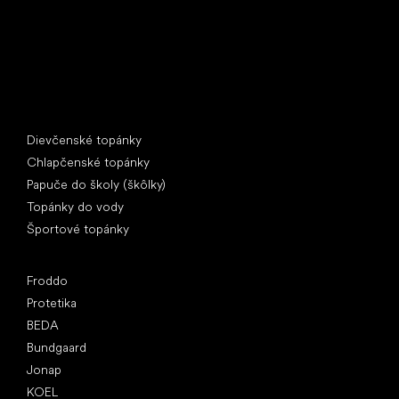
Špeciálne kategórie
Dievčenské topánky
Chlapčenské topánky
Papuče do školy (škôlky)
Topánky do vody
Športové topánky
Obľúbené značky
Froddo
Protetika
BEDA
Bundgaard
Jonap
KOEL