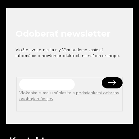
á
p
ä
t
Odoberať newsletter
i
e
Vložte svoj e-mail a my Vám budeme zasielať
informácie o nových produktoch na našom e-shope.
Vložením e-mailu súhlasíte s
podmienkami ochrany
osobných údajov
.