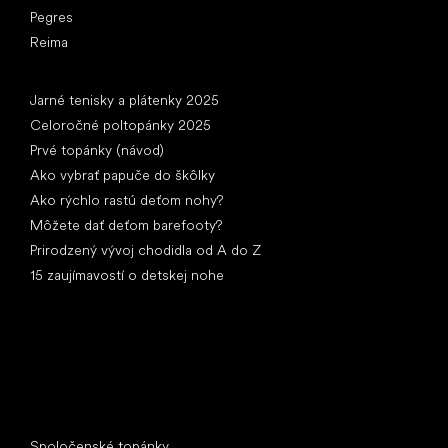
Pegres
Reima
Články
Jarné tenisky a plátenky 2025
Celoročné poltopánky 2025
Prvé topánky (návod)
Ako vybrať papuče do škôlky
Ako rýchlo rastú deťom nohy?
Môžete dať deťom barefooty?
Prirodzený vývoj chodidla od A do Z
15 zaujímavostí o detskej nohe
Špeciálne kategórie
Spoločenské topánky