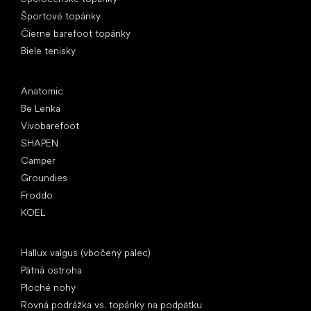
Športové topánky
Čierne barefoot topánky
Biele tenisky
Obľúbené značky
Anatomic
Be Lenka
Vivobarefoot
SHAPEN
Camper
Groundies
Froddo
KOEL
Články
Hallux valgus (vbočený palec)
Pätná ostroha
Ploché nohy
Rovná podrážka vs. topánky na podpätku