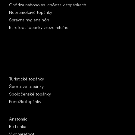
Chôdza naboso vs. chôdza v topánkach
Nepremokavé topánky
Správna hygiena nôh
Barefoot topánky zrozumiteľne
Špeciálne kategórie
Turistické topánky
Športové topánky
Spoločenské topánky
Ponožkotopánky
Obľúbené značky
Anatomic
Be Lenka
Vivobarefoot