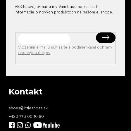
Vložte svoj e-mail a my Vám budeme zasielať
informácie o nových produktoch na našom e-shope.
Vložením e-mailu súhlasíte s
podmienkami ochrany
osobných údajov
.
Kontakt
shoes
@
littleshoes.sk
+420 773 00 10 80