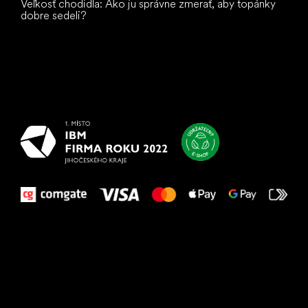
Veľkosť chodidla: Ako ju správne zmerať, aby topánky
dobre sedeli?
Všetko
najlepšie
vašim nohám