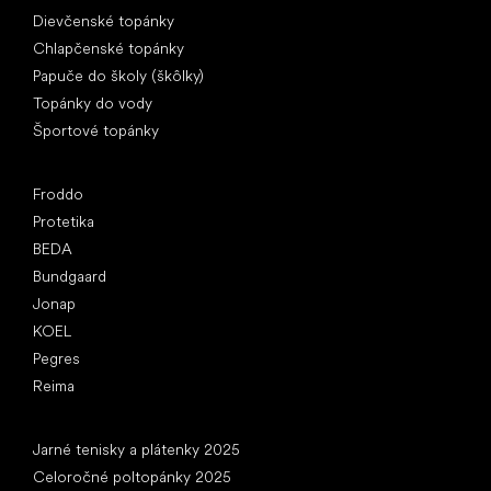
Dievčenské topánky
Chlapčenské topánky
Papuče do školy (škôlky)
Topánky do vody
Športové topánky
Obľúbené značky
Froddo
Protetika
BEDA
Bundgaard
Jonap
KOEL
Pegres
Reima
Články
Jarné tenisky a plátenky 2025
Celoročné poltopánky 2025