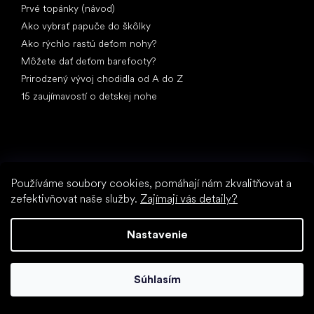
Prvé topánky (návod)
Ako vybrať papuče do škôlky
Ako rýchlo rastú deťom nohy?
Môžete dať deťom barefooty?
Prirodzený vývoj chodidla od A do Z
15 zaujímavostí o detskej nohe
Používáme soubory cookies, pomáhají nám zkvalitňovat a
zefektivňovat naše služby.
Zajímají vás detaily?
Špeciálne kategórie
Spoločenské topánky
Športové topánky
Nastavenie
Čierne barefoot topánky
Biele tenisky
Súhlasím
Obľúbené značky
Anatomic