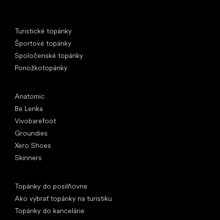
Špeciálne kategórie
Turistické topánky
Športové topánky
Spoločenské topánky
Ponožkotopánky
Obľúbené značky
Anatomic
Be Lenka
Vivobarefoot
Groundies
Xero Shoes
Skinners
Články
Topánky do posilňovne
Ako vybrať topánky na turistiku
Topánky do kancelárie