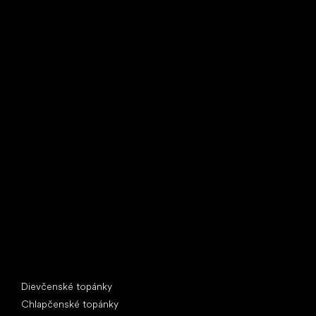
Little Shoes s.r.o.
U Vodárny 1506
397 01 Písek
IČ: 07715773, DIČ: CZ07715773
Špeciálne kategórie
Dievčenské topánky
Chlapčenské topánky