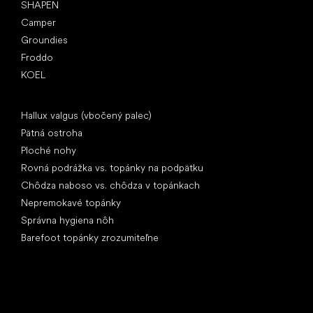
SHAPEN
Camper
Groundies
Froddo
KOEL
Články
Hallux valgus (vbočený palec)
Pätná ostroha
Ploché nohy
Rovná podrážka vs. topánky na podpätku
Chôdza naboso vs. chôdza v topánkach
Nepremokavé topánky
Správna hygiena nôh
Barefoot topánky zrozumiteľne