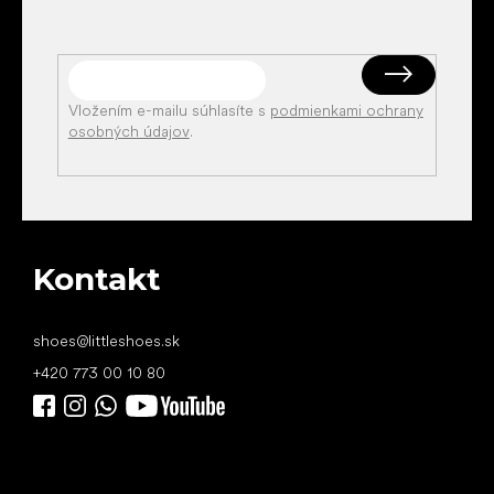
Vložením e-mailu súhlasíte s
podmienkami ochrany
osobných údajov
.
Kontakt
shoes
@
littleshoes.sk
+420 773 00 10 80