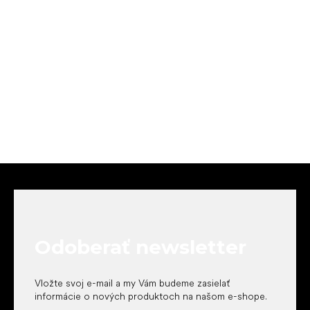
Z
á
p
ä
t
Odoberať newsletter
i
e
Vložte svoj e-mail a my Vám budeme zasielať
informácie o nových produktoch na našom e-shope.