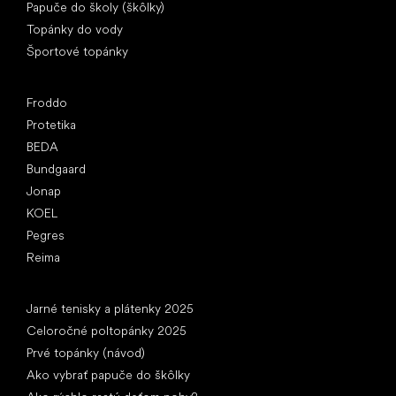
Papuče do školy (škôlky)
Topánky do vody
Športové topánky
Obľúbené značky
Froddo
Protetika
BEDA
Bundgaard
Jonap
KOEL
Pegres
Reima
Články
Jarné tenisky a plátenky 2025
Celoročné poltopánky 2025
Prvé topánky (návod)
Ako vybrať papuče do škôlky