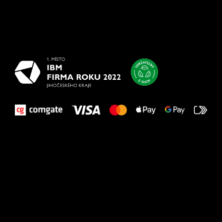
Všetko
najlepšie
vašim nohám