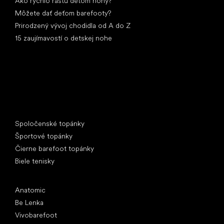
Ako rýchlo rastú deťom nohy?
Môžete dať deťom barefooty?
Prirodzený vývoj chodidla od A do Z
15 zaujímavostí o detskej nohe
Špeciálne kategórie
Spoločenské topánky
Športové topánky
Čierne barefoot topánky
Biele tenisky
Obľúbené značky
Anatomic
Be Lenka
Vivobarefoot