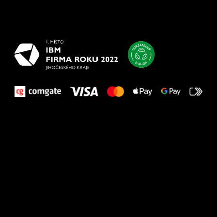
Všetko
najlepšie
vašim nohám