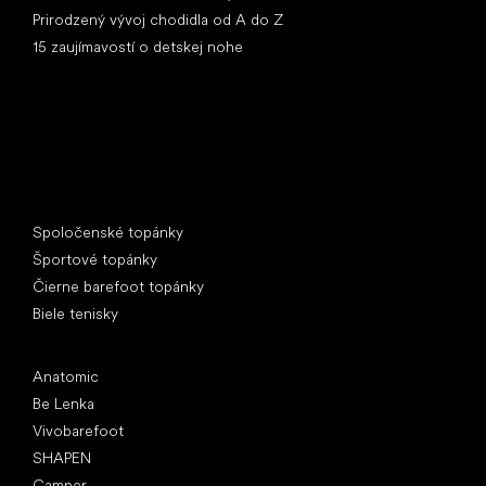
Prirodzený vývoj chodidla od A do Z
15 zaujímavostí o detskej nohe
Špeciálne kategórie
Spoločenské topánky
Športové topánky
Čierne barefoot topánky
Biele tenisky
Obľúbené značky
Anatomic
Be Lenka
Vivobarefoot
SHAPEN
Camper