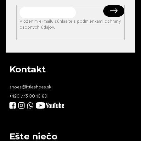
Vložením e-mailu súhlasíte s
podmienkami ochrany
osobných údajov
.
Kontakt
shoes
@
littleshoes.sk
+420 773 00 10 80
Ešte niečo