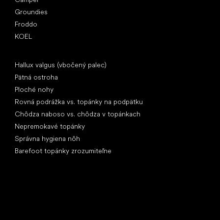
Groundies
Froddo
KOEL
Články
Hallux valgus (vbočený palec)
Pätná ostroha
Ploché nohy
Rovná podrážka vs. topánky na podpätku
Chôdza naboso vs. chôdza v topánkach
Nepremokavé topánky
Správna hygiena nôh
Barefoot topánky zrozumiteľne