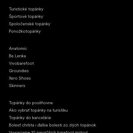
Špeciálne kategórie
Turistické topánky
Športové topánky
Spoločenské topánky
Ponožkotopánky
Obľúbené značky
Anatomic
Be Lenka
Vivobarefoot
Groundies
Xero Shoes
Skinners
Články
Topánky do posilňovne
Ako vybrať topánky na turistiku
Topánky do kancelárie
Bolesť chrbta i ďalšie bolesti zo zlých topánok
Vyvraciame 10 najväčších barefoot mýtov!