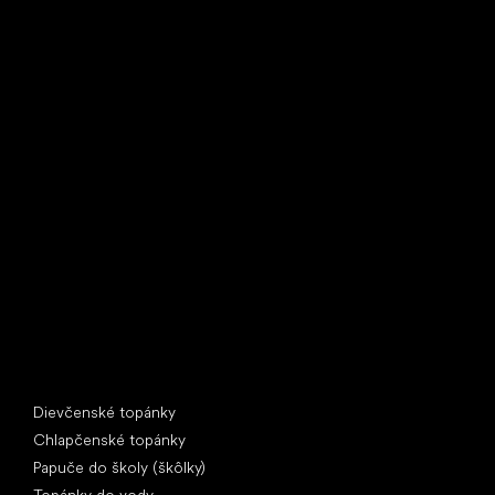
Little Shoes s.r.o.
U Vodárny 1506
397 01 Písek
IČ: 07715773, DIČ: CZ07715773
Špeciálne kategórie
Dievčenské topánky
Chlapčenské topánky
Papuče do školy (škôlky)
Topánky do vody