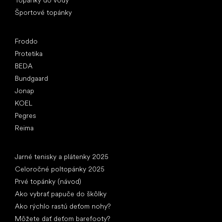
Športové topánky
Obľúbené značky
Froddo
Protetika
BEDA
Bundgaard
Jonap
KOEL
Pegres
Reima
Články
Jarné tenisky a plátenky 2025
Celoročné poltopánky 2025
Prvé topánky (návod)
Ako vybrať papuče do škôlky
Ako rýchlo rastú deťom nohy?
Môžete dať deťom barefooty?