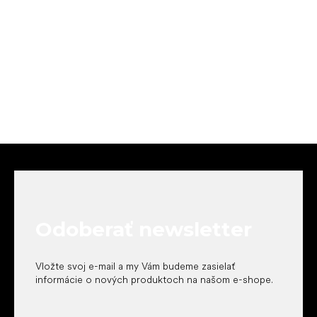
Z
á
p
ä
t
Odoberať newsletter
i
e
Vložte svoj e-mail a my Vám budeme zasielať
informácie o nových produktoch na našom e-shope.