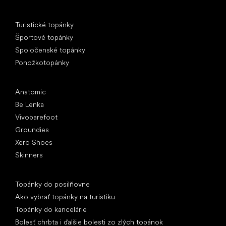
Špeciálne kategórie
Turistické topánky
Športové topánky
Spoločenské topánky
Ponožkotopánky
Obľúbené značky
Anatomic
Be Lenka
Vivobarefoot
Groundies
Xero Shoes
Skinners
Články
Topánky do posilňovne
Ako vybrať topánky na turistiku
Topánky do kancelárie
Bolesť chrbta i ďalšie bolesti zo zlých topánok