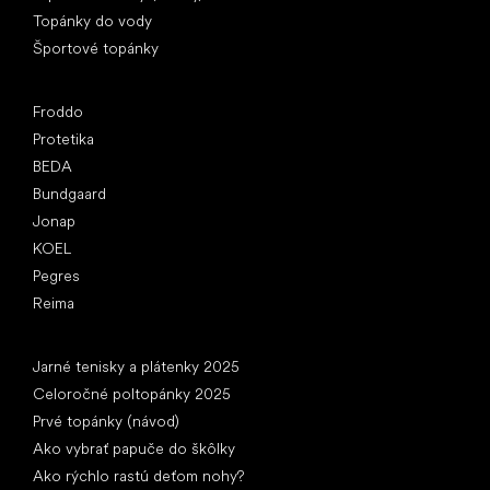
Topánky do vody
Športové topánky
Obľúbené značky
Froddo
Protetika
BEDA
Bundgaard
Jonap
KOEL
Pegres
Reima
Články
Jarné tenisky a plátenky 2025
Celoročné poltopánky 2025
Prvé topánky (návod)
Ako vybrať papuče do škôlky
Ako rýchlo rastú deťom nohy?