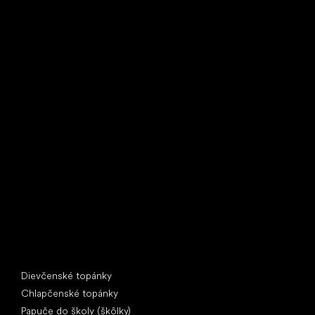
Little Shoes s.r.o.
U Vodárny 1506
397 01 Písek
IČ: 07715773, DIČ: CZ07715773
Špeciálne kategórie
Dievčenské topánky
Chlapčenské topánky
Papuče do školy (škôlky)