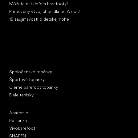
Môžete dať deťom barefooty?
Prirodzený vývoj chodidla od A do Z
15 zaujímavostí o detskej nohe
Špeciálne kategórie
Spoločenské topánky
Športové topánky
Čierne barefoot topánky
Biele tenisky
Obľúbené značky
Anatomic
Be Lenka
Vivobarefoot
SHAPEN