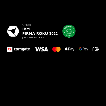
Všetko
najlepšie
vašim nohám