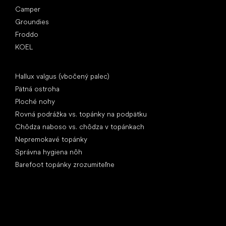
Camper
Groundies
Froddo
KOEL
Články
Hallux valgus (vbočený palec)
Pätná ostroha
Ploché nohy
Rovná podrážka vs. topánky na podpätku
Chôdza naboso vs. chôdza v topánkach
Nepremokavé topánky
Správna hygiena nôh
Barefoot topánky zrozumiteľne