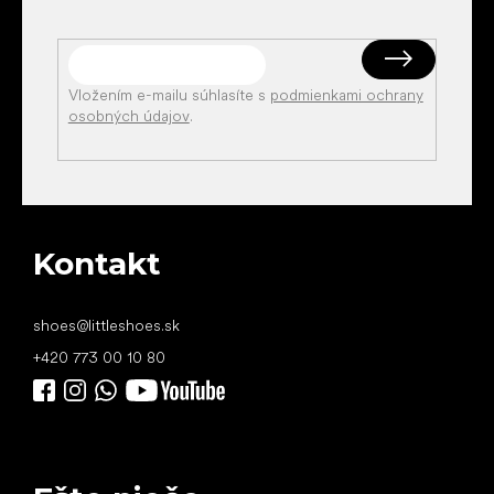
Vložením e-mailu súhlasíte s
podmienkami ochrany
osobných údajov
.
Kontakt
shoes
@
littleshoes.sk
+420 773 00 10 80