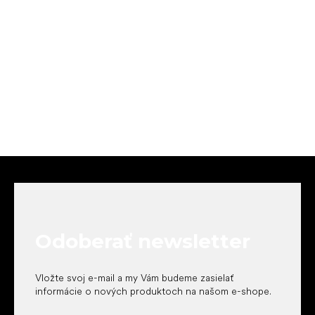
Z
á
p
ä
t
Odoberať newsletter
i
e
Vložte svoj e-mail a my Vám budeme zasielať
informácie o nových produktoch na našom e-shope.