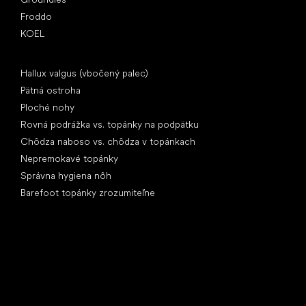
Froddo
KOEL
Články
Hallux valgus (vbočený palec)
Pätná ostroha
Ploché nohy
Rovná podrážka vs. topánky na podpätku
Chôdza naboso vs. chôdza v topánkach
Nepremokavé topánky
Správna hygiena nôh
Barefoot topánky zrozumiteľne
Špeciálne kategórie