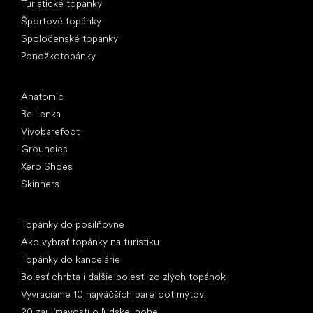
Turistické topánky
Športové topánky
Spoločenské topánky
Ponožkotopánky
Obľúbené značky
Anatomic
Be Lenka
Vivobarefoot
Groundies
Xero Shoes
Skinners
Články
Topánky do posilňovne
Ako vybrať topánky na turistiku
Topánky do kancelárie
Bolesť chrbta i ďalšie bolesti zo zlých topánok
Vyvraciame 10 najväčších barefoot mýtov!
20 zaujímavostí o ľudskej nohe