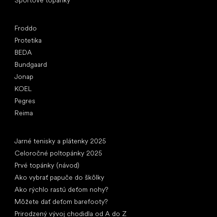
Obľúbené značky
Froddo
Protetika
BEDA
Bundgaard
Jonap
KOEL
Pegres
Reima
Články
Jarné tenisky a plátenky 2025
Celoročné poltopánky 2025
Prvé topánky (návod)
Ako vybrať papuče do škôlky
Ako rýchlo rastú deťom nohy?
Môžete dať deťom barefooty?
Prirodzený vývoj chodidla od A do Z