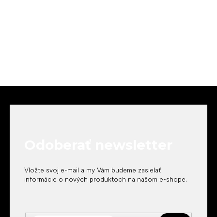
Z
á
p
ä
t
Odoberať newsletter
i
e
Vložte svoj e-mail a my Vám budeme zasielať
informácie o nových produktoch na našom e-shope.