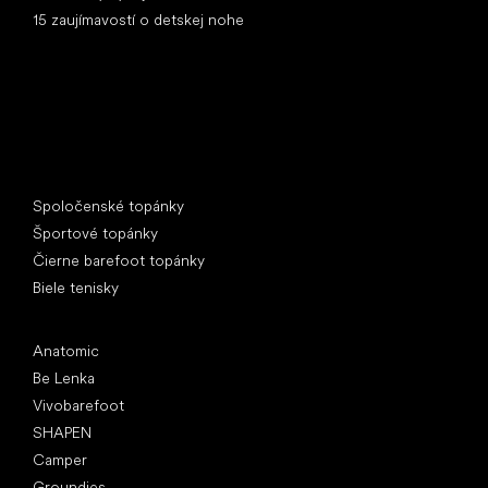
15 zaujímavostí o detskej nohe
Špeciálne kategórie
Spoločenské topánky
Športové topánky
Čierne barefoot topánky
Biele tenisky
Obľúbené značky
Anatomic
Be Lenka
Vivobarefoot
SHAPEN
Camper
Groundies