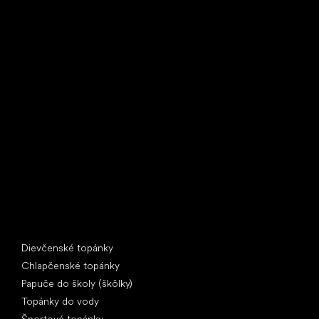
Little Shoes s.r.o.
U Vodárny 1506
397 01 Písek
IČ: 07715773, DIČ: CZ07715773
Špeciálne kategórie
Dievčenské topánky
Chlapčenské topánky
Papuče do školy (škôlky)
Topánky do vody
Športové topánky