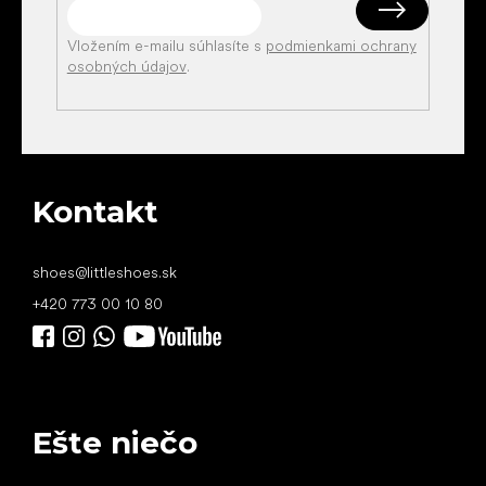
Vložením e-mailu súhlasíte s
podmienkami ochrany
osobných údajov
.
Kontakt
shoes
@
littleshoes.sk
+420 773 00 10 80
Ešte niečo