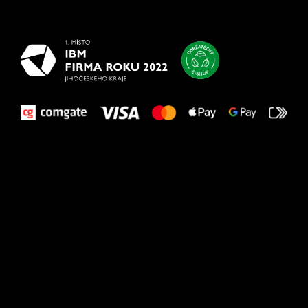
vašim nohám