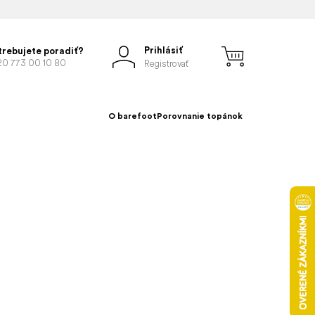
Prihlásiť
trebujete poradiť?
20 773 00 10 80
Registrovať
O barefoot
Porovnanie topánok