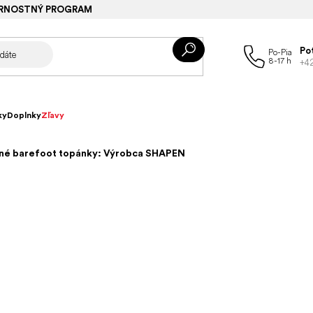
RNOSTNÝ PROGRAM
Po
+4
ky
Doplnky
Zľavy
né barefoot topánky: Výrobca SHAPEN