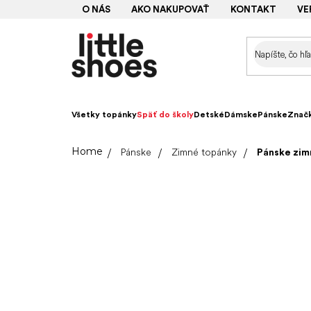
Prejsť
O NÁS
AKO NAKUPOVAŤ
KONTAKT
VE
na
obsah
Všetky topánky
Späť do školy
Detské
Dámske
Pánske
Znač
Domov
Pánske
Zimné topánky
Pánske zim