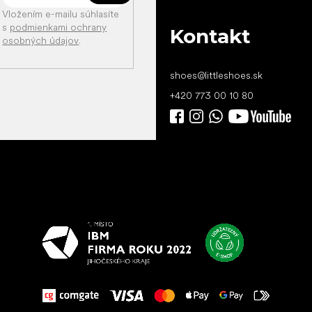
Vložením e-mailu súhlasíte
s
podmienkami ochrany
Kontakt
osobných údajov
.
shoes
@
littleshoes.sk
+420 773 00 10 80
Všetko
najlepšie
vašim nohám