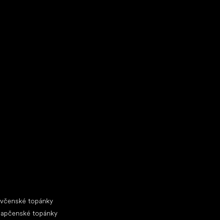
ecké tenisky
ciálne kategórie
evčenské topánky
lapčenské topánky