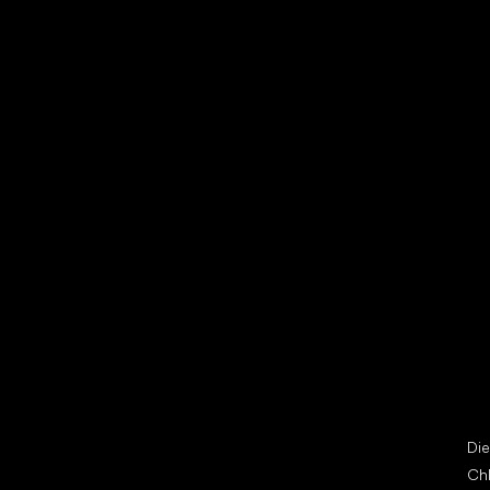
Vybrať zľavnené topánky
Bež
Little Shoes s.r.o.
Špe
U Vodárny 1506
Di
397 01 Písek
Ch
IČ: 07715773, DIČ: CZ07715773