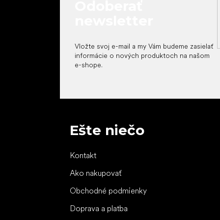
Odoberať
newsletter
Vložte svoj e-mail a my Vám budeme zasielať
informácie o nových produktoch na našom
e-shope.
Ešte niečo
Kontakt
Ako nakupovať
Obchodné podmienky
Doprava a platba