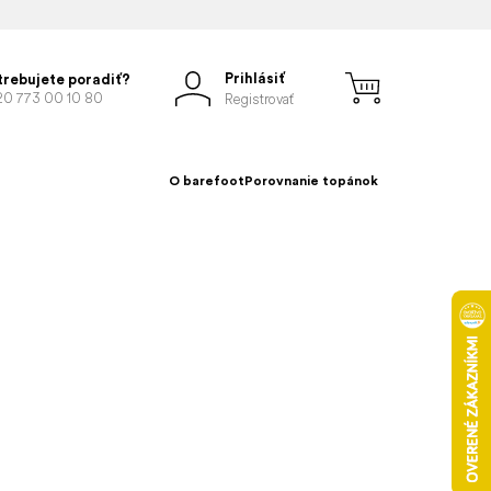
Prihlásiť
trebujete poradiť?
20 773 00 10 80
Registrovať
O barefoot
Porovnanie topánok