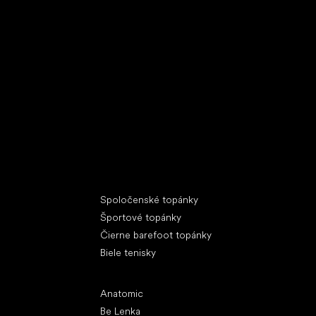
Špeciálne kategórie
Spoločenské topánky
Športové topánky
Čierne barefoot topánky
Biele tenisky
Obľúbené značky
Anatomic
Be Lenka