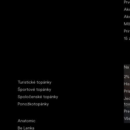
Prv
Ako
Ako
Mô
Pri
15 
Na
Špeciálne kategórie
2% 
Turistické topánky
His
Športové topánky
Prí
Spoločenské topánky
Jed
Ponožkotopánky
tov
Pre
Obľúbené značky
Vše
Anatomic
Be Lenka