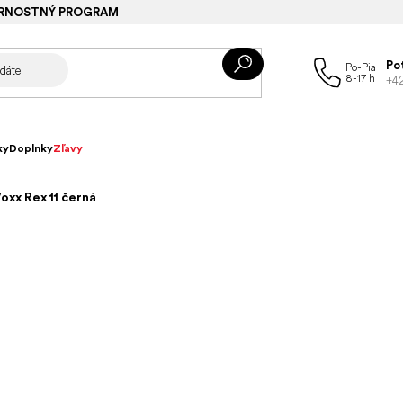
RNOSTNÝ PROGRAM
Po
+4
ky
Doplnky
Zľavy
oxx Rex 11 černá