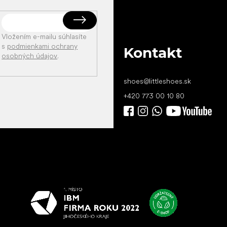
Vložením e-mailu súhlasíte
s
podmienkami ochrany
Kontakt
osobných údajov
.
shoes
@
littleshoes.sk
+420 773 00 10 80
Všetko
najlepšie
vašim nohám