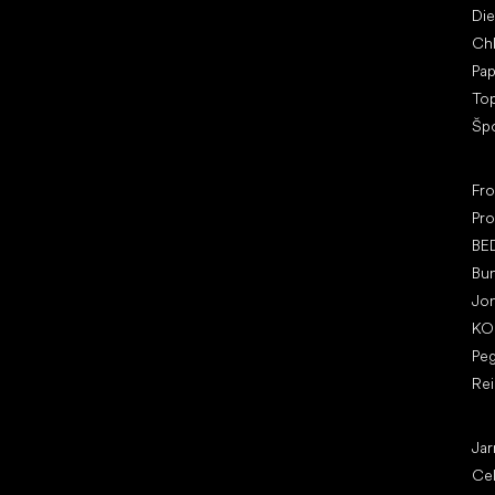
U Vodárny 1506
Di
397 01 Písek
Ch
IČ: 07715773, DIČ: CZ07715773
Pap
To
Šp
Ob
Fr
Pro
BE
Bu
Jo
KO
Pe
Re
Čl
Jar
Ce