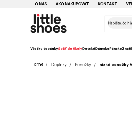
Prejsť
O NÁS
AKO NAKUPOVAŤ
KONTAKT
VE
na
obsah
Všetky topánky
Späť do školy
Detské
Dámske
Pánske
Znač
Domov
Doplnky
Ponožky
nízké ponožky V