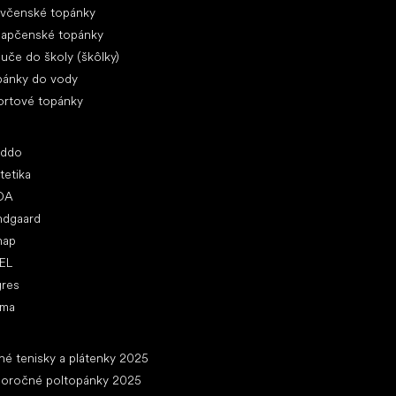
evčenské topánky
lapčenské topánky
uče do školy (škôlky)
pánky do vody
ortové topánky
ľúbené značky
oddo
tetika
DA
ndgaard
nap
EL
gres
ima
ánky
né tenisky a plátenky 2025
loročné poltopánky 2025