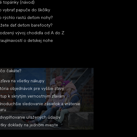
é topánky (návod)
 vybrať papuče do škôlky
 rýchlo rastú deťom nohy?
žete dať deťom barefooty?
rodzený vývoj chodidla od A do Z
zaujímavostí o detskej nohe
 čo čakáte?
zľava na všetky nákupy
tória objednávok pre vyššie zľavy
stup k skrytým vernostným zľavám
noduchšie sledovanie zásielok a vrátenie
aru
dvyplňovanie uložených údajov
tky doklady na jednom mieste