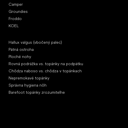
Camper
Groundies
Froddo
KOEL
Články
Hallux valgus (vbočený palec)
Pätná ostroha
Ploché nohy
Rovná podrážka vs. topánky na podpätku
Chôdza naboso vs. chôdza v topánkach
Nepremokavé topánky
Správna hygiena nôh
Barefoot topánky zrozumiteľne