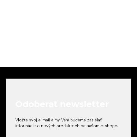
Z
á
p
ä
t
Odoberať newsletter
i
e
Vložte svoj e-mail a my Vám budeme zasielať
informácie o nových produktoch na našom e-shope.