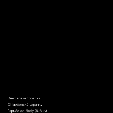
Little Shoes s.r.o.
U Vodárny 1506
397 01 Písek
IČ: 07715773, DIČ: CZ07715773
Špeciálne kategórie
Dievčenské topánky
Chlapčenské topánky
Papuče do školy (škôlky)