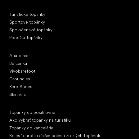
Špeciálne kategórie
Turistické topánky
Športové topánky
Spoločenské topánky
Ponožkotopánky
Obľúbené značky
Anatomic
Be Lenka
Vivobarefoot
Groundies
Xero Shoes
Skinners
Články
Topánky do posilňovne
Ako vybrať topánky na turistiku
Topánky do kancelárie
Bolesť chrbta i ďalšie bolesti zo zlých topánok