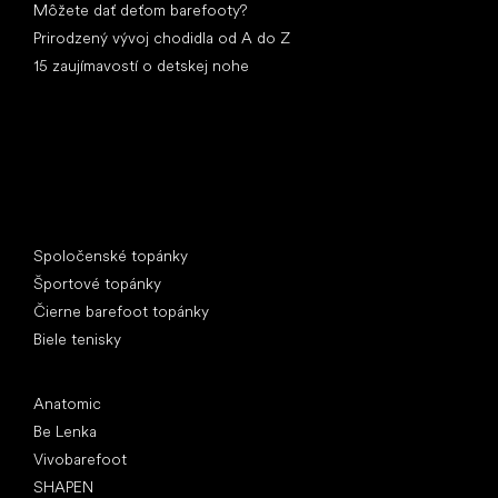
Môžete dať deťom barefooty?
Prirodzený vývoj chodidla od A do Z
15 zaujímavostí o detskej nohe
Špeciálne kategórie
Spoločenské topánky
Športové topánky
Čierne barefoot topánky
Biele tenisky
Obľúbené značky
Anatomic
Be Lenka
Vivobarefoot
SHAPEN