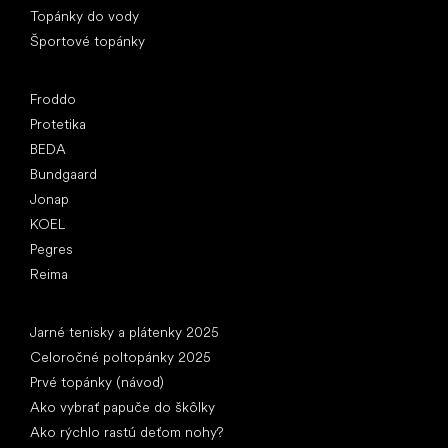
Topánky do vody
Športové topánky
Obľúbené značky
Froddo
Protetika
BEDA
Bundgaard
Jonap
KOEL
Pegres
Reima
Články
Jarné tenisky a plátenky 2025
Celoročné poltopánky 2025
Prvé topánky (návod)
Ako vybrať papuče do škôlky
Ako rýchlo rastú deťom nohy?