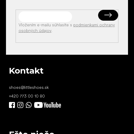
Vložením e-mailu súhlasíte s
podmienkami ochrany
osobných údajov
.
Kontakt
shoes
@
littleshoes.sk
+420 773 00 10 80