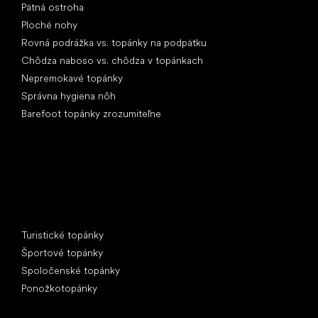
Pätná ostroha
Ploché nohy
Rovná podrážka vs. topánky na podpätku
Chôdza naboso vs. chôdza v topánkach
Nepremokavé topánky
Správna hygiena nôh
Barefoot topánky zrozumiteľne
Špeciálne kategórie
Turistické topánky
Športové topánky
Spoločenské topánky
Ponožkotopánky
Obľúbené značky