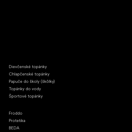
U Vodárny 1506
397 01 Písek
IČ: 07715773, DIČ: CZ07715773
Špeciálne kategórie
Dievčenské topánky
Chlapčenské topánky
Papuče do školy (škôlky)
Topánky do vody
Športové topánky
Obľúbené značky
Froddo
Protetika
BEDA