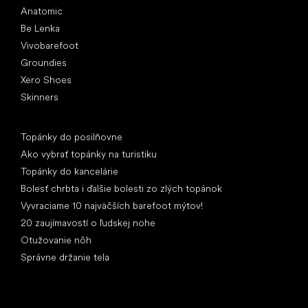
Anatomic
Be Lenka
Vivobarefoot
Groundies
Xero Shoes
Skinners
Články
Topánky do posilňovne
Ako vybrať topánky na turistiku
Topánky do kancelárie
Bolesť chrbta i ďalšie bolesti zo zlých topánok
Vyvraciame 10 najväčších barefoot mýtov!
20 zaujímavostí o ľudskej nohe
Otužovanie nôh
Správne držanie tela