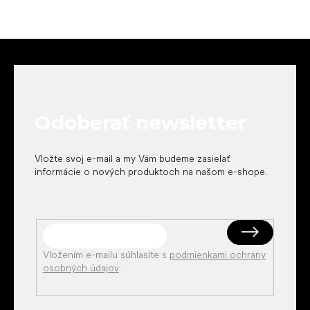
Z
á
p
ä
t
Odoberať newsletter
i
e
Vložte svoj e-mail a my Vám budeme zasielať
informácie o nových produktoch na našom e-shope.
Vložením e-mailu súhlasíte s
podmienkami ochrany
osobných údajov
.