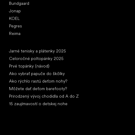
Bundgaard
Jonap
KOEL
Pegres
Reima
Články
Jarné tenisky a plátenky 2025
Celoročné poltopánky 2025
Prvé topánky (návod)
Ako vybrať papuče do škôlky
Ako rýchlo rastú deťom nohy?
Môžete dať deťom barefooty?
Prirodzený vývoj chodidla od A do Z
15 zaujímavostí o detskej nohe