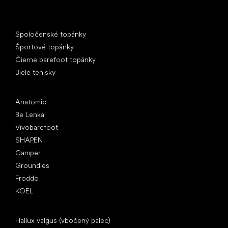
Špeciálne kategórie
Spoločenské topánky
Športové topánky
Čierne barefoot topánky
Biele tenisky
Obľúbené značky
Anatomic
Be Lenka
Vivobarefoot
SHAPEN
Camper
Groundies
Froddo
KOEL
Články
Hallux valgus (vbočený palec)