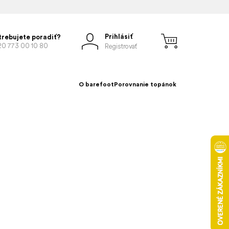
Prihlásiť
trebujete poradiť?
20 773 00 10 80
Registrovať
O barefoot
Porovnanie topánok