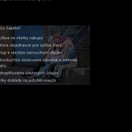
 čo čakáte?
zľava na všetky nákupy
tória objednávok pre vyššie zľavy
stup k skrytým vernostným zľavám
noduchšie sledovanie zásielok a vrátenie
aru
dvyplňovanie uložených údajov
tky doklady na jednom mieste