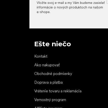
Vložte svoj e-mail a my Vám budeme zasielať
informácie o nových produktoch na našom
e-shope.
Ešte niečo
Kontakt
Ako nakupovať
Obchodné podmienky
Doprava a platba
Vrátenie tovaru a reklamácia
Vernostný program