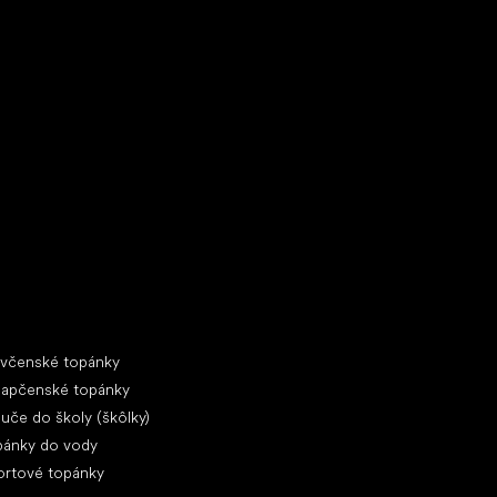
ecké tenisky
ciálne kategórie
evčenské topánky
lapčenské topánky
uče do školy (škôlky)
pánky do vody
ortové topánky