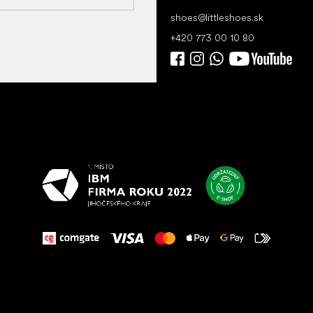
shoes
@
littleshoes.sk
+420 773 00 10 80
Všetko
najlepšie
vašim nohám