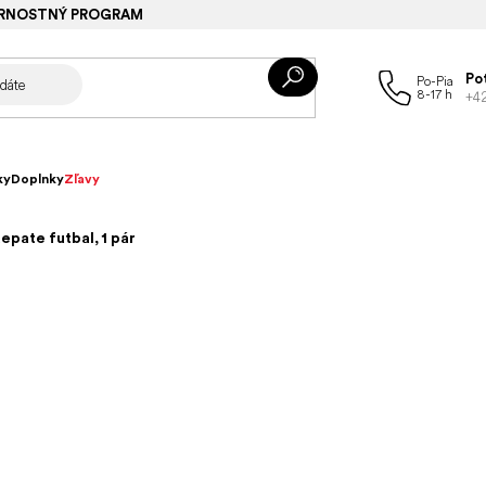
RNOSTNÝ PROGRAM
Po
+4
ky
Doplnky
Zľavy
epate futbal, 1 pár