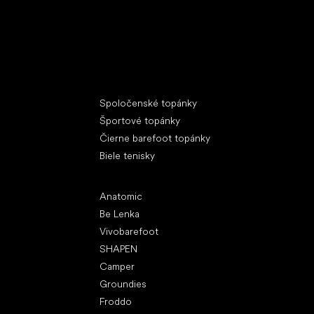
Špeciálne kategórie
Spoločenské topánky
Športové topánky
Čierne barefoot topánky
Biele tenisky
Obľúbené značky
Anatomic
Be Lenka
Vivobarefoot
SHAPEN
Camper
Groundies
Froddo