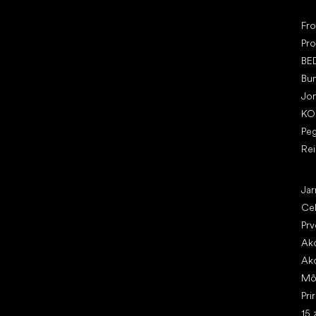
Ob
Fr
Pro
BE
Bu
Jo
KO
Pe
Re
Čl
Jar
Ce
Prv
Ako
Ako
Mô
Pri
15 