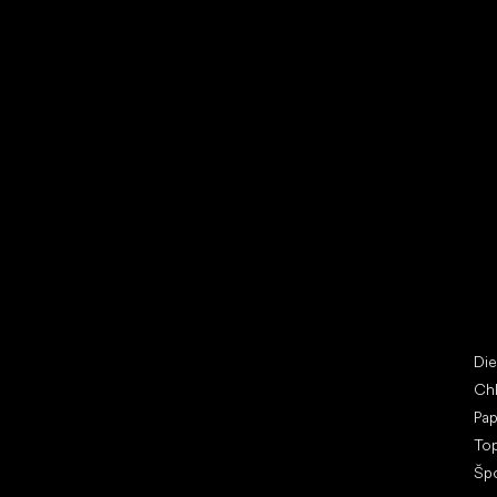
Vybrať zľavnené topánky
Bež
Little Shoes s.r.o.
Špe
U Vodárny 1506
Di
397 01 Písek
Ch
IČ: 07715773, DIČ: CZ07715773
Pap
To
Šp