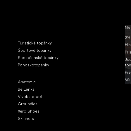
Na
Špeciálne kategórie
2% 
Turistické topánky
His
Športové topánky
Prí
Spoločenské topánky
Jed
Ponožkotopánky
tov
Pre
Obľúbené značky
Vše
Anatomic
Be Lenka
Vivobarefoot
Groundies
Xero Shoes
Skinners
Články