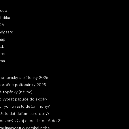
ľúbené značky
oddo
tetika
DA
ndgaard
nap
EL
gres
ima
ánky
né tenisky a plátenky 2025
loročné poltopánky 2025
é topánky (návod)
 vybrať papuče do škôlky
 rýchlo rastú deťom nohy?
žete dať deťom barefooty?
rodzený vývoj chodidla od A do Z
zaujímavostí o detskej nohe