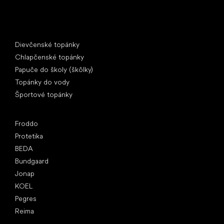
Špeciálne kategórie
Dievčenské topánky
Chlapčenské topánky
Papuče do školy (škôlky)
Topánky do vody
Športové topánky
Obľúbené značky
Froddo
Protetika
BEDA
Bundgaard
Jonap
KOEL
Pegres
Reima