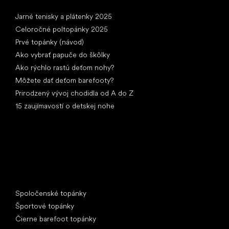
Články
Jarné tenisky a plátenky 2025
Celoročné poltopánky 2025
Prvé topánky (návod)
Ako vybrať papuče do škôlky
Ako rýchlo rastú deťom nohy?
Môžete dať deťom barefooty?
Prirodzený vývoj chodidla od A do Z
15 zaujímavostí o detskej nohe
Špeciálne kategórie
Spoločenské topánky
Športové topánky
Čierne barefoot topánky