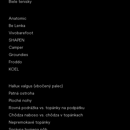
Biele tenisky
Obľúbené značky
Anatomic
Be Lenka
Vivobarefoot
SHAPEN
Camper
Groundies
Froddo
KOEL
Články
Hallux valgus (vbočený palec)
Pätná ostroha
Ploché nohy
Rovná podrážka vs. topánky na podpätku
Chôdza naboso vs. chôdza v topánkach
Nepremokavé topánky
Správna hygiena nôh