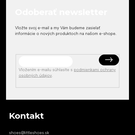
t
Odoberať newsletter
i
e
Vložte svoj e-mail a my Vám budeme zasielať
informácie o nových produktoch na našom e-shope.
Vložením e-mailu súhlasíte s
podmienkami ochrany
osobných údajov
.
Kontakt
shoes
@
littleshoes.sk