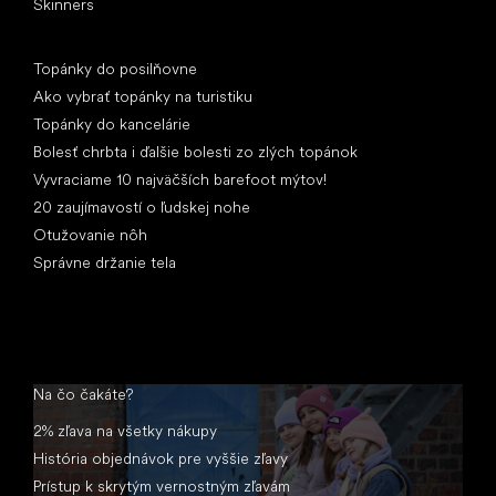
Skinners
Články
Topánky do posilňovne
Ako vybrať topánky na turistiku
Topánky do kancelárie
Bolesť chrbta i ďalšie bolesti zo zlých topánok
Vyvraciame 10 najväčších barefoot mýtov!
20 zaujímavostí o ľudskej nohe
Otužovanie nôh
Správne držanie tela
Na čo čakáte?
2% zľava na všetky nákupy
História objednávok pre vyššie zľavy
Prístup k skrytým vernostným zľavám