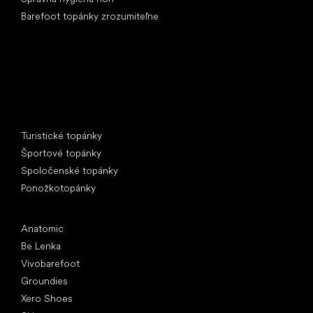
Barefoot topánky zrozumiteľne
Špeciálne kategórie
Turistické topánky
Športové topánky
Spoločenské topánky
Ponožkotopánky
Obľúbené značky
Anatomic
Be Lenka
Vivobarefoot
Groundies
Xero Shoes