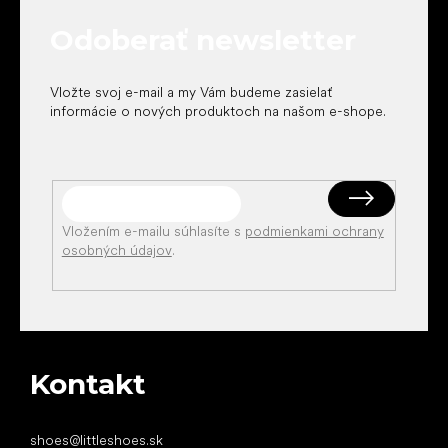
t
Odoberať newsletter
i
e
Vložte svoj e-mail a my Vám budeme zasielať
informácie o nových produktoch na našom e-shope.
Vložením e-mailu súhlasíte s
podmienkami ochrany
osobných údajov
.
Kontakt
shoes
@
littleshoes.sk