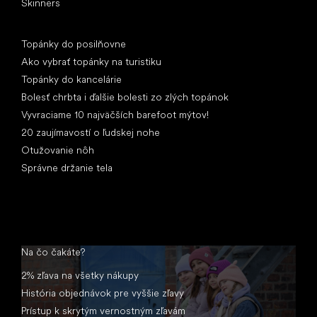
Skinners
Články
Topánky do posilňovne
Ako vybrať topánky na turistiku
Topánky do kancelárie
Bolesť chrbta i ďalšie bolesti zo zlých topánok
Vyvraciame 10 najväčších barefoot mýtov!
20 zaujímavostí o ľudskej nohe
Otužovanie nôh
Správne držanie tela
Na čo čakáte?
2% zľava na všetky nákupy
História objednávok pre vyššie zľavy
Prístup k skrytým vernostným zľavám