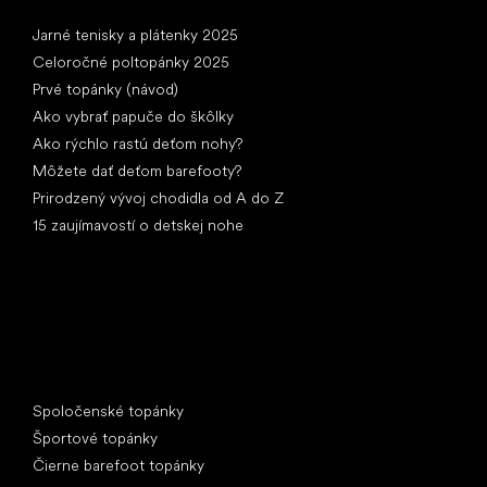
Články
Jarné tenisky a plátenky 2025
Celoročné poltopánky 2025
Prvé topánky (návod)
Ako vybrať papuče do škôlky
Ako rýchlo rastú deťom nohy?
Môžete dať deťom barefooty?
Prirodzený vývoj chodidla od A do Z
15 zaujímavostí o detskej nohe
Špeciálne kategórie
Spoločenské topánky
Športové topánky
Čierne barefoot topánky