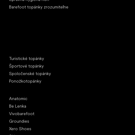
Barefoot topánky zrozumiteľne
Špeciálne kategórie
Turistické topánky
Športové topánky
Spoločenské topánky
Ponožkotopánky
Obľúbené značky
Anatomic
Be Lenka
Vivobarefoot
Groundies
Xero Shoes