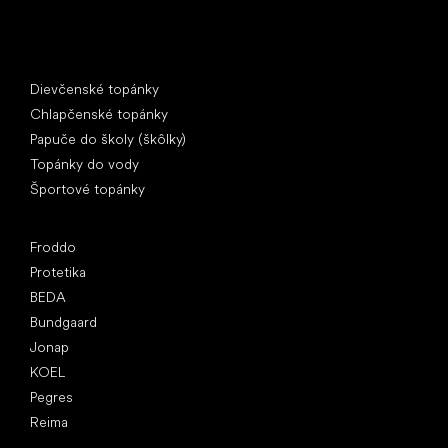
Špeciálne kategórie
Dievčenské topánky
Chlapčenské topánky
Papuče do školy (škôlky)
Topánky do vody
Športové topánky
Obľúbené značky
Froddo
Protetika
BEDA
Bundgaard
Jonap
KOEL
Pegres
Reima