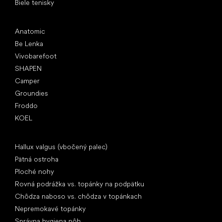
Biele tenisky
Obľúbené značky
Anatomic
Be Lenka
Vivobarefoot
SHAPEN
Camper
Groundies
Froddo
KOEL
Články
Hallux valgus (vbočený palec)
Pätná ostroha
Ploché nohy
Rovná podrážka vs. topánky na podpätku
Chôdza naboso vs. chôdza v topánkach
Nepremokavé topánky
Správna hygiena nôh