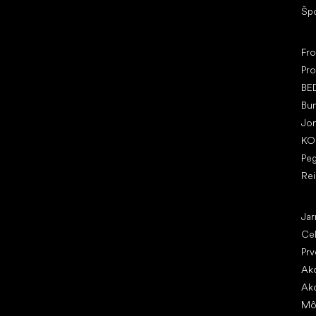
Šp
Ob
Fr
Pro
BE
Bu
Jo
KO
Pe
Re
Čl
Jar
Ce
Prv
Ako
Ako
Mô