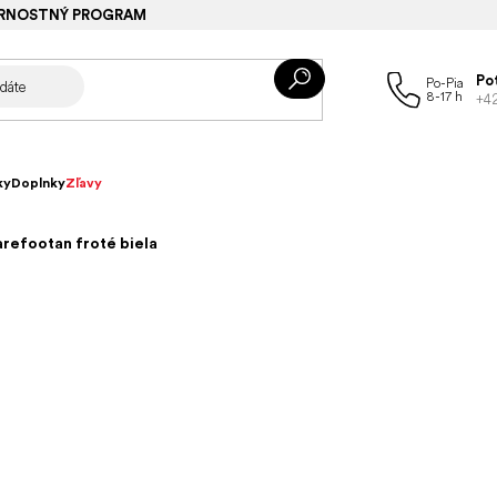
RNOSTNÝ PROGRAM
Po
+4
ky
Doplnky
Zľavy
refootan froté biela