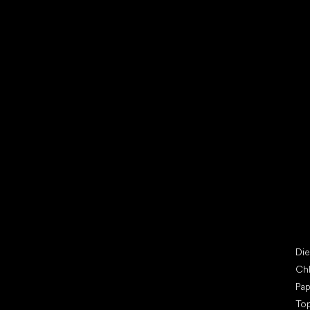
Vybrať zľavnené topánky
Bež
Little Shoes s.r.o.
Špe
U Vodárny 1506
Di
397 01 Písek
Ch
IČ: 07715773, DIČ: CZ07715773
Pap
To