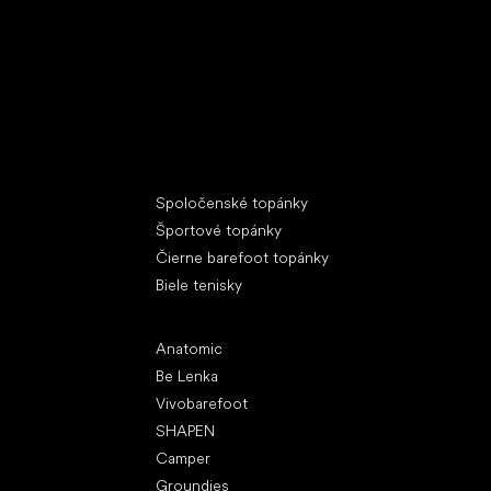
Špeciálne kategórie
Spoločenské topánky
Športové topánky
Čierne barefoot topánky
Biele tenisky
Obľúbené značky
Anatomic
Be Lenka
Vivobarefoot
SHAPEN
Camper
Groundies