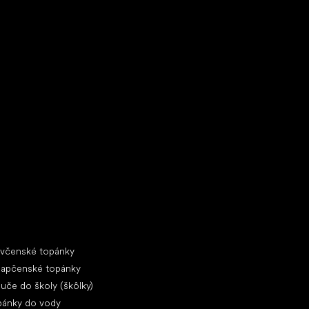
ecké tenisky
ciálne kategórie
evčenské topánky
lapčenské topánky
uče do školy (škôlky)
pánky do vody