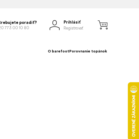
Prihlásiť
trebujete poradiť?
20 773 00 10 80
Registrovať
O barefoot
Porovnanie topánok