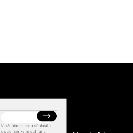
Vložením e-mailu súhlasíte
s
podmienkami ochrany