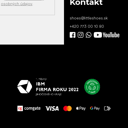
Kontakt
osobných údajov
.
shoes
@
littleshoes.sk
+420 773 00 10 80
Všetko
najlepšie
vašim nohám