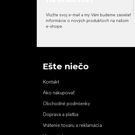
Vložte svoj e-mail a my Vám budeme zasielať
informácie o nových produktoch na našom
e-shope.
Ešte niečo
Kontakt
Ako nakupovať
Obchodné podmienky
Doprava a platba
Vrátenie tovaru a reklamácia