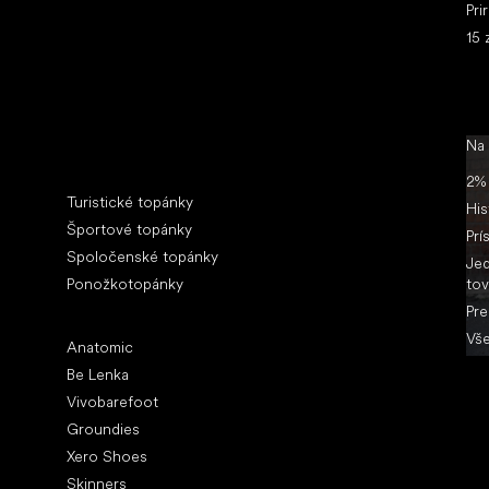
Pri
15 
Na
Špeciálne kategórie
2% 
Turistické topánky
His
Športové topánky
Prí
Spoločenské topánky
Jed
Ponožkotopánky
tov
Pre
Obľúbené značky
Vše
Anatomic
Be Lenka
Vivobarefoot
Groundies
Xero Shoes
Skinners