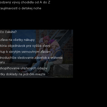
rodzený vývoj chodidla od A do Z
zaujímavostí o detskej nohe
 čo čakáte?
zľava na všetky nákupy
tória objednávok pre vyššie zľavy
stup k skrytým vernostným zľavám
noduchšie sledovanie zásielok a vrátenie
aru
dvyplňovanie uložených údajov
tky doklady na jednom mieste