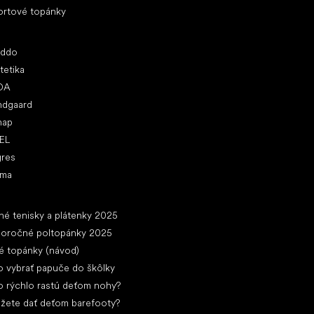
ortové topánky
ľúbené značky
oddo
tetika
DA
ndgaard
nap
EL
gres
ima
ánky
né tenisky a plátenky 2025
loročné poltopánky 2025
é topánky (návod)
 vybrať papuče do škôlky
 rýchlo rastú deťom nohy?
žete dať deťom barefooty?