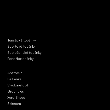
Špeciálne kategórie
Turistické topánky
Športové topánky
Spoločenské topánky
Ponožkotopánky
Obľúbené značky
Anatomic
Be Lenka
Vivobarefoot
Groundies
Xero Shoes
Skinners