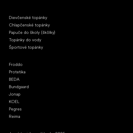
Špeciálne kategórie
Dievčenské topánky
Chlapčenské topánky
Papuče do školy (škôlky)
Topánky do vody
Športové topánky
Obľúbené značky
Froddo
Protetika
BEDA
Bundgaard
Jonap
KOEL
Pegres
Reima
Články