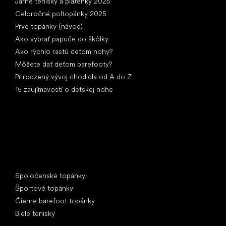
Jarné tenisky a plátenky 2025
Celoročné poltopánky 2025
Prvé topánky (návod)
Ako vybrať papuče do škôlky
Ako rýchlo rastú deťom nohy?
Môžete dať deťom barefooty?
Prirodzený vývoj chodidla od A do Z
15 zaujímavostí o detskej nohe
Špeciálne kategórie
Spoločenské topánky
Športové topánky
Čierne barefoot topánky
Biele tenisky