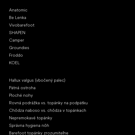
Obľúbené značky
Anatomic
Be Lenka
Vivobarefoot
SHAPEN
Camper
Groundies
Froddo
KOEL
Články
Hallux valgus (vbočený palec)
Pätná ostroha
Ploché nohy
Rovná podrážka vs. topánky na podpätku
Chôdza naboso vs. chôdza v topánkach
Nepremokavé topánky
Správna hygiena nôh
Barefoot topánky zrozumiteľne