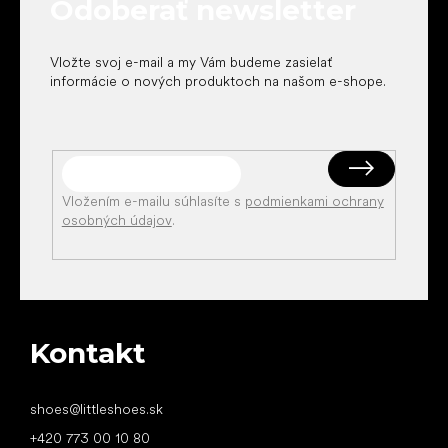
Odoberať newsletter
i
e
Vložte svoj e-mail a my Vám budeme zasielať
informácie o nových produktoch na našom e-shope.
Vložením e-mailu súhlasíte s
podmienkami ochrany
osobných údajov
.
Kontakt
shoes
@
littleshoes.sk
+420 773 00 10 80