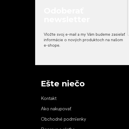
Odoberať
newsletter
Vložte svoj e-mail a my Vám budeme zasielať
informácie o nových produktoch na našom
e-shope.
Ešte niečo
Kontakt
Ako nakupovať
Obchodné podmienky