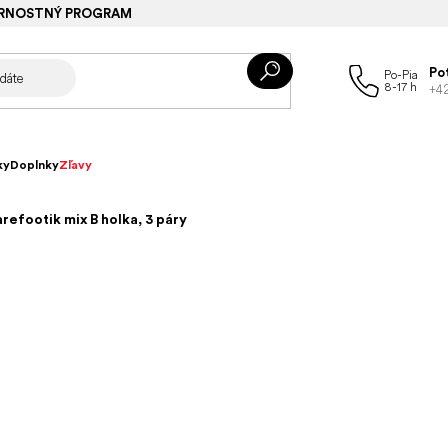
RNOSTNÝ PROGRAM
Po
+4
ky
Doplnky
Zľavy
refootik mix B holka, 3 páry