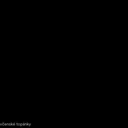
ecké tenisky
ciálne kategórie
evčenské topánky