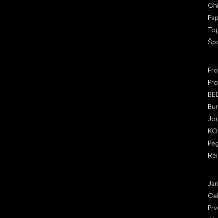
Ch
IČ: 07715773, DIČ: CZ07715773
Pap
To
Šp
Ob
Fr
Pro
BE
Bu
Jo
KO
Pe
Re
Čl
Jar
Ce
Prv