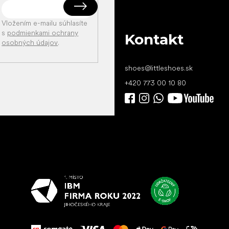
Vložením e-mailu súhlasíte
s
podmienkami ochrany
Kontakt
osobných údajov
.
shoes
@
littleshoes.sk
+420 773 00 10 80
Všetko
najlepšie
vašim nohám