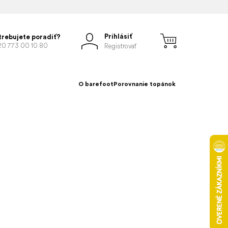
Prihlásiť
trebujete poradiť?
20 773 00 10 80
Registrovať
O barefoot
Porovnanie topánok