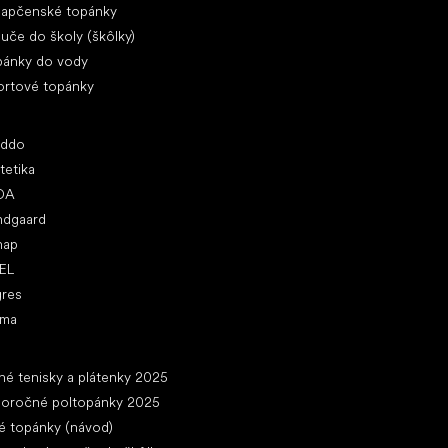
lapčenské topánky
uče do školy (škôlky)
pánky do vody
ortové topánky
ľúbené značky
oddo
tetika
DA
ndgaard
nap
EL
gres
ima
ánky
né tenisky a plátenky 2025
loročné poltopánky 2025
é topánky (návod)