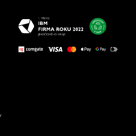
vašim nohám
y
Sta