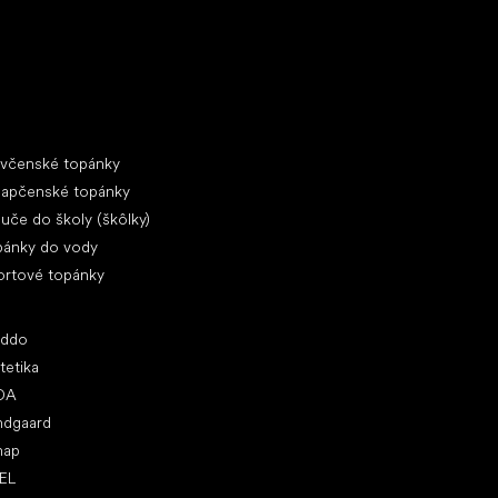
ecké tenisky
ciálne kategórie
evčenské topánky
lapčenské topánky
uče do školy (škôlky)
pánky do vody
ortové topánky
ľúbené značky
oddo
tetika
DA
ndgaard
nap
EL