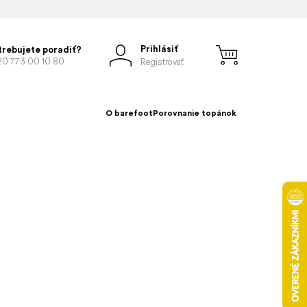
Prihlásiť
trebujete poradiť?
20 773 00 10 80
Registrovať
O barefoot
Porovnanie topánok