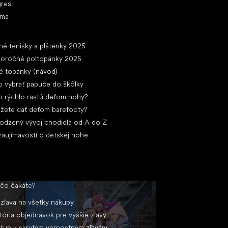
gres
ima
ánky
né tenisky a plátenky 2025
loročné poltopánky 2025
é topánky (návod)
 vybrať papuče do škôlky
 rýchlo rastú deťom nohy?
žete dať deťom barefooty?
rodzený vývoj chodidla od A do Z
zaujímavostí o detskej nohe
 čo čakáte?
zľava na všetky nákupy
tória objednávok pre vyššie zľavy
stup k skrytým vernostným zľavám