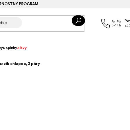
RNOSTNÝ PROGRAM
Po
+4
ky
Doplnky
Zľavy
azik chlapec, 3 páry