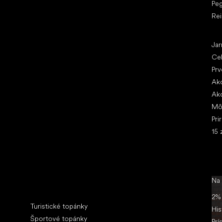
Pe
Re
Čl
Jar
Ce
Prv
Ako
Ako
Mô
Pri
15 
Na
Špeciálne kategórie
2% 
Turistické topánky
His
Športové topánky
Prí