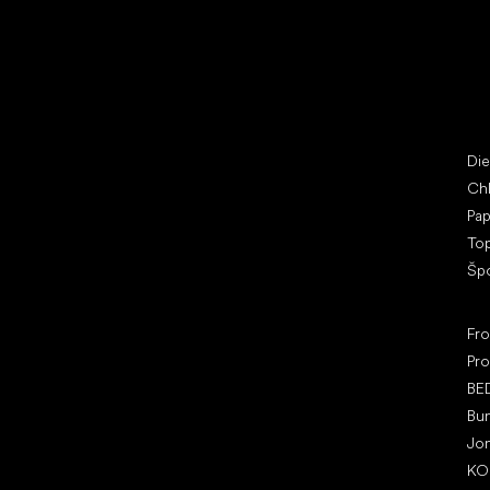
Vybrať zľavnené topánky
Bež
Little Shoes s.r.o.
Špe
U Vodárny 1506
Di
397 01 Písek
Ch
IČ: 07715773, DIČ: CZ07715773
Pap
To
Šp
Ob
Fr
Pro
BE
Bu
Jo
KO