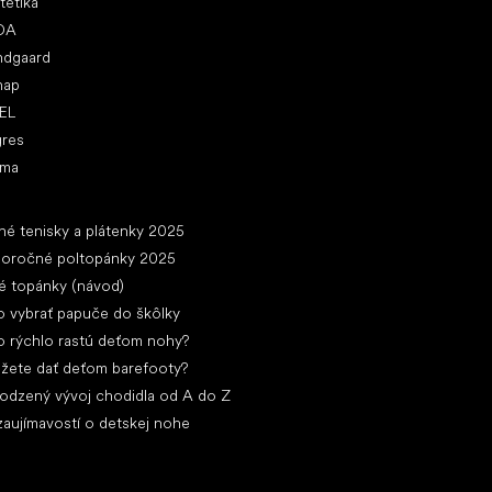
tetika
DA
ndgaard
nap
EL
gres
ima
ánky
né tenisky a plátenky 2025
loročné poltopánky 2025
é topánky (návod)
 vybrať papuče do škôlky
 rýchlo rastú deťom nohy?
žete dať deťom barefooty?
rodzený vývoj chodidla od A do Z
zaujímavostí o detskej nohe