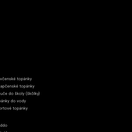
ecké tenisky
ciálne kategórie
evčenské topánky
lapčenské topánky
uče do školy (škôlky)
pánky do vody
ortové topánky
ľúbené značky
oddo