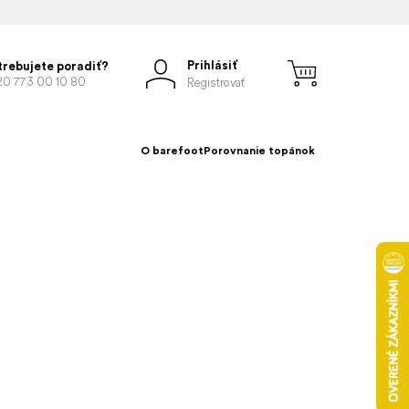
Prihlásiť
trebujete poradiť?
20 773 00 10 80
Registrovať
O barefoot
Porovnanie topánok