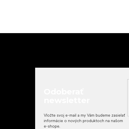
Z
á
p
ä
t
i
e
Odoberať
newsletter
Vložte svoj e-mail a my Vám budeme zasielať
informácie o nových produktoch na našom
e-shope.