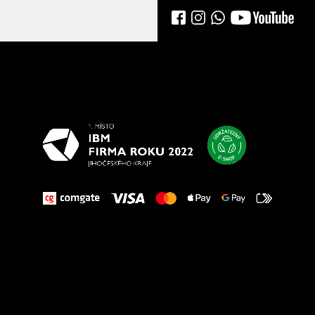
Všetko
najlepšie
vašim nohám