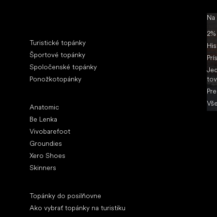
Na
Špeciálne kategórie
2% 
Turistické topánky
His
Športové topánky
Prí
Spoločenské topánky
Jed
Ponožkotopánky
tov
Pre
Obľúbené značky
Vše
Anatomic
Be Lenka
Vivobarefoot
Groundies
Xero Shoes
Skinners
Články
Topánky do posilňovne
Ako vybrať topánky na turistiku