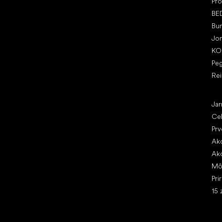
Pro
BE
Bu
Jo
KO
Pe
Re
Čl
Jar
Ce
Prv
Ako
Ako
Mô
Pri
15 