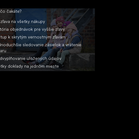
 čo čakáte?
zľava na všetky nákupy
tória objednávok pre vyššie zľavy
stup k skrytým vernostným zľavám
noduchšie sledovanie zásielok a vrátenie
aru
dvyplňovanie uložených údajov
tky doklady na jednom mieste