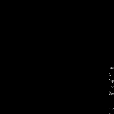
Vybrať zľavnené topánky
Bež
Little Shoes s.r.o.
Špe
U Vodárny 1506
Di
397 01 Písek
Ch
IČ: 07715773, DIČ: CZ07715773
Pap
To
Šp
Ob
Fr