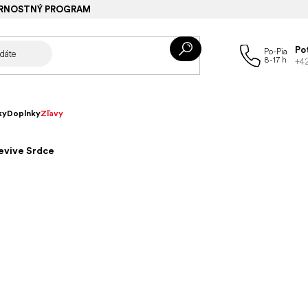
RNOSTNÝ PROGRAM
Po
+4
ky
Doplnky
Zľavy
evive Srdce