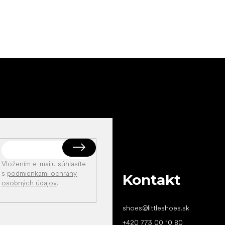
Vložením e-mailu súhlasíte
s
podmienkami ochrany
Kontakt
osobných údajov
.
shoes
@
littleshoes.sk
+420 773 00 10 80