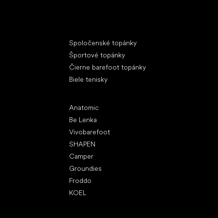
Špeciálne kategórie
Spoločenské topánky
Športové topánky
Čierne barefoot topánky
Biele tenisky
Obľúbené značky
Anatomic
Be Lenka
Vivobarefoot
SHAPEN
Camper
Groundies
Froddo
KOEL
Články