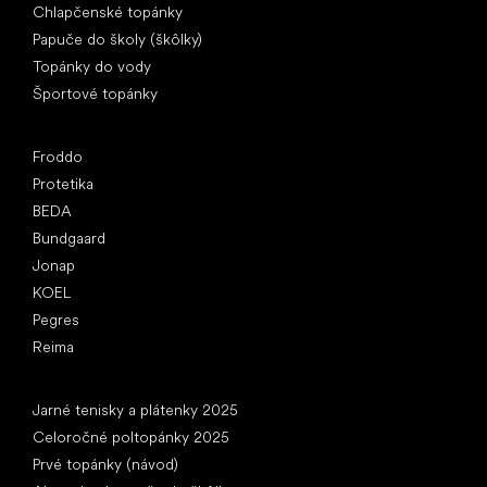
Chlapčenské topánky
Papuče do školy (škôlky)
Topánky do vody
Športové topánky
Obľúbené značky
Froddo
Protetika
BEDA
Bundgaard
Jonap
KOEL
Pegres
Reima
Články
Jarné tenisky a plátenky 2025
Celoročné poltopánky 2025
Prvé topánky (návod)