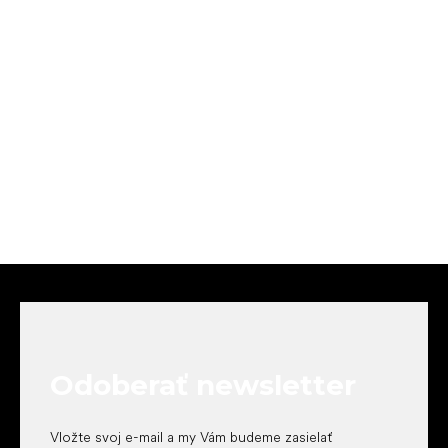
Z
á
p
ä
t
Odoberať newsletter
i
e
Vložte svoj e-mail a my Vám budeme zasielať