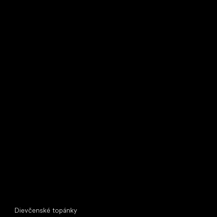
Little Shoes s.r.o.
U Vodárny 1506
397 01 Písek
IČ: 07715773, DIČ: CZ07715773
Špeciálne kategórie
Dievčenské topánky