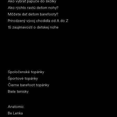
Ako vybrať papuče do škôlky
Ako rýchlo rastú deťom nohy?
Môžete dať deťom barefooty?
Prirodzený vývoj chodidla od A do Z
15 zaujímavostí o detskej nohe
Špeciálne kategórie
Spoločenské topánky
Športové topánky
Čierne barefoot topánky
Biele tenisky
Obľúbené značky
Anatomic
Be Lenka