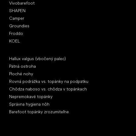
Vivobarefoot
SHAPEN
Camper
Groundies
Froddo
KOEL
Články
Hallux valgus (vbočený palec)
Pätná ostroha
Ploché nohy
Rovná podrážka vs. topánky na podpätku
Chôdza naboso vs. chôdza v topánkach
Nepremokavé topánky
Správna hygiena nôh
Barefoot topánky zrozumiteľne