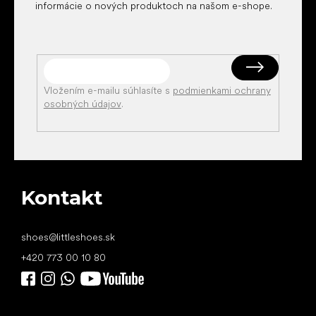
informácie o nových produktoch na našom e-shope.
Vložením e-mailu súhlasíte s
podmienkami ochrany
osobných údajov
.
Kontakt
shoes
@
littleshoes.sk
+420 773 00 10 80