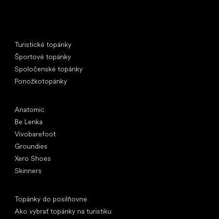
Špeciálne kategórie
Turistické topánky
Športové topánky
Spoločenské topánky
Ponožkotopánky
Obľúbené značky
Anatomic
Be Lenka
Vivobarefoot
Groundies
Xero Shoes
Skinners
Články
Topánky do posilňovne
Ako vybrať topánky na turistiku