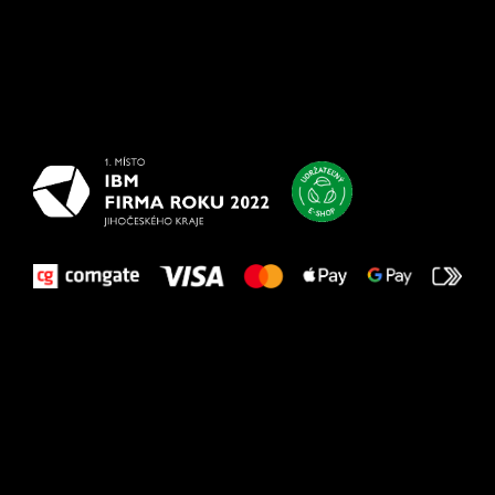
Všetko
najlepšie
vašim nohám