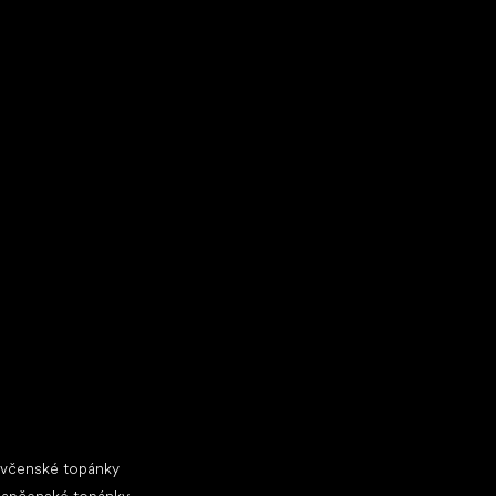
ecké tenisky
ciálne kategórie
evčenské topánky