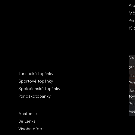
Ako
Mô
Pri
15 
Na
Špeciálne kategórie
2% 
Turistické topánky
His
Športové topánky
Prí
Spoločenské topánky
Jed
Ponožkotopánky
tov
Pre
Obľúbené značky
Vše
Anatomic
Be Lenka
Vivobarefoot