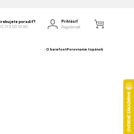
Prihlásiť
trebujete poradiť?
20 773 00 10 80
Registrovať
O barefoot
Porovnanie topánok