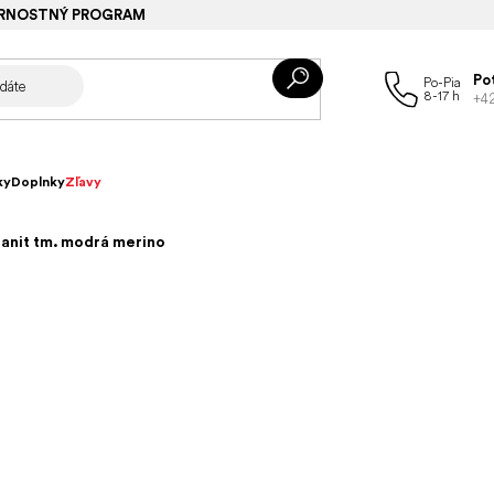
RNOSTNÝ PROGRAM
Po
+4
ky
Doplnky
Zľavy
anit tm. modrá merino