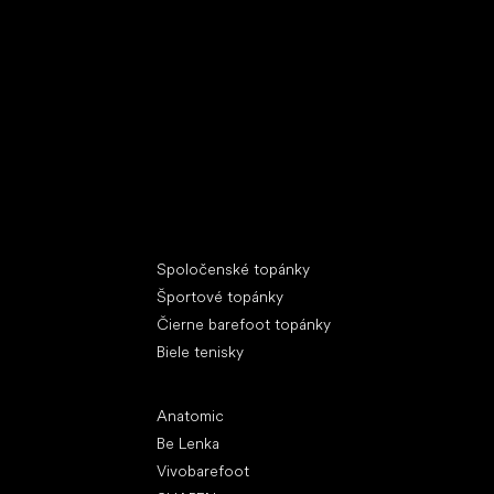
Špeciálne kategórie
Spoločenské topánky
Športové topánky
Čierne barefoot topánky
Biele tenisky
Obľúbené značky
Anatomic
Be Lenka
Vivobarefoot