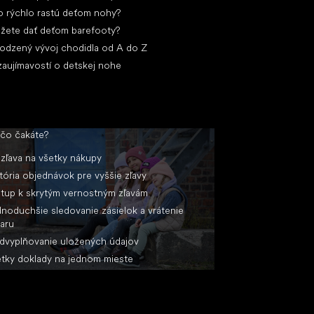
 rýchlo rastú deťom nohy?
žete dať deťom barefooty?
rodzený vývoj chodidla od A do Z
zaujímavostí o detskej nohe
 čo čakáte?
zľava na všetky nákupy
tória objednávok pre vyššie zľavy
stup k skrytým vernostným zľavám
noduchšie sledovanie zásielok a vrátenie
aru
dvyplňovanie uložených údajov
tky doklady na jednom mieste