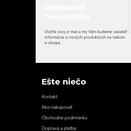
Odoberať
newsletter
Vložte svoj e-mail a my Vám budeme zasielať
informácie o nových produktoch na našom
e-shope.
Ešte niečo
Kontakt
Ako nakupovať
Obchodné podmienky
Doprava a platba