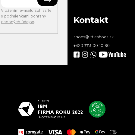
Vložením e-mailu súhlasíte
s
podmienkami ochrany
Kontakt
osobných údajov
.
shoes
@
littleshoes.sk
+420 773 00 10 80
Všetko
najlepšie
vašim nohám