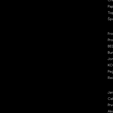
Ch
IČ: 07715773, DIČ: CZ07715773
Pap
To
Šp
Ob
Fr
Pro
BE
Bu
Jo
KO
Pe
Re
Čl
Jar
Ce
Prv
Ako