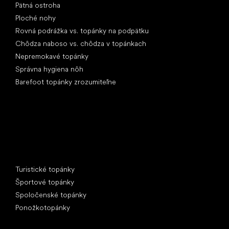
Pätná ostroha
Ploché nohy
Rovná podrážka vs. topánky na podpätku
Chôdza naboso vs. chôdza v topánkach
Nepremokavé topánky
Správna hygiena nôh
Barefoot topánky zrozumiteľne
Špeciálne kategórie
Turistické topánky
Športové topánky
Spoločenské topánky
Ponožkotopánky
Obľúbené značky