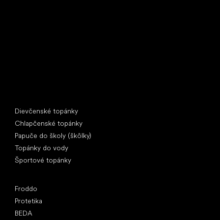
U Vodárny 1506
397 01 Písek
IČ: 07715773, DIČ: CZ07715773
Špeciálne kategórie
Dievčenské topánky
Chlapčenské topánky
Papuče do školy (škôlky)
Topánky do vody
Športové topánky
Obľúbené značky
Froddo
Protetika
BEDA