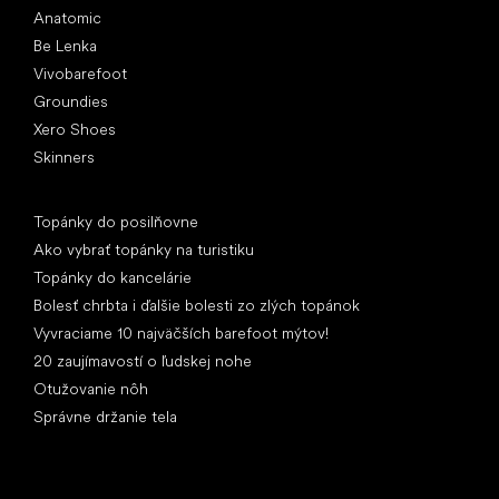
Anatomic
Be Lenka
Vivobarefoot
Groundies
Xero Shoes
Skinners
Články
Topánky do posilňovne
Ako vybrať topánky na turistiku
Topánky do kancelárie
Bolesť chrbta i ďalšie bolesti zo zlých topánok
Vyvraciame 10 najväčších barefoot mýtov!
20 zaujímavostí o ľudskej nohe
Otužovanie nôh
Správne držanie tela