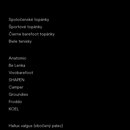
Špeciálne kategórie
Spoločenské topánky
Športové topánky
Čierne barefoot topánky
Biele tenisky
Obľúbené značky
Anatomic
Be Lenka
Vivobarefoot
SHAPEN
Camper
Groundies
Froddo
KOEL
Články
Hallux valgus (vbočený palec)