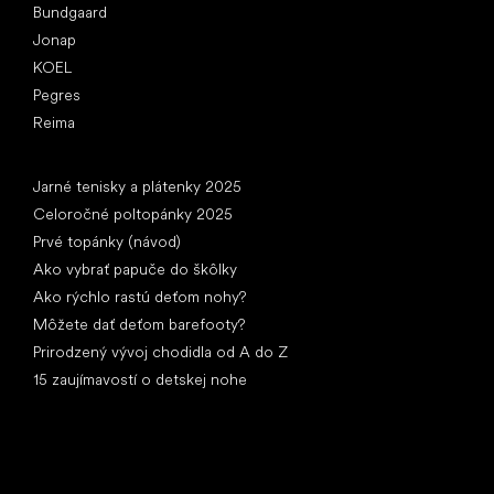
Bundgaard
Jonap
KOEL
Pegres
Reima
Články
Jarné tenisky a plátenky 2025
Celoročné poltopánky 2025
Prvé topánky (návod)
Ako vybrať papuče do škôlky
Ako rýchlo rastú deťom nohy?
Môžete dať deťom barefooty?
Prirodzený vývoj chodidla od A do Z
15 zaujímavostí o detskej nohe