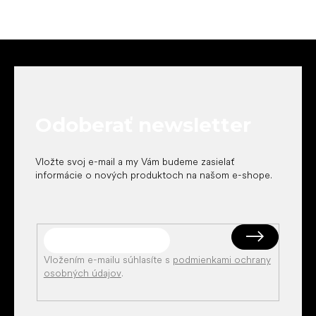
Z
á
p
ä
t
Odoberať newsletter
i
e
Vložte svoj e-mail a my Vám budeme zasielať
informácie o nových produktoch na našom e-shope.
Vložením e-mailu súhlasíte s
podmienkami ochrany
osobných údajov
.