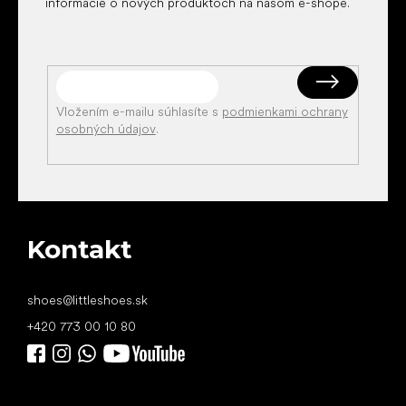
informácie o nových produktoch na našom e-shope.
Vložením e-mailu súhlasíte s
podmienkami ochrany
osobných údajov
.
Kontakt
shoes
@
littleshoes.sk
+420 773 00 10 80