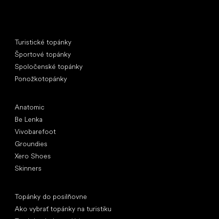
Špeciálne kategórie
Turistické topánky
Športové topánky
Spoločenské topánky
Ponožkotopánky
Obľúbené značky
Anatomic
Be Lenka
Vivobarefoot
Groundies
Xero Shoes
Skinners
Články
Topánky do posilňovne
Ako vybrať topánky na turistiku