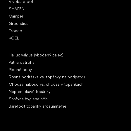
Vivobarefoot
SHAPEN
Camper
Groundies
Froddo
KOEL
Články
Hallux valgus (vbočený palec)
Pätná ostroha
Ploché nohy
Rovná podrážka vs. topánky na podpätku
Chôdza naboso vs. chôdza v topánkach
Nepremokavé topánky
Správna hygiena nôh
Barefoot topánky zrozumiteľne