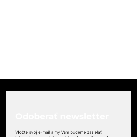
Z
á
p
ä
t
Odoberať newsletter
i
e
Vložte svoj e-mail a my Vám budeme zasielať