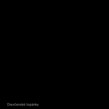
Little Shoes s.r.o.
U Vodárny 1506
397 01 Písek
IČ: 07715773, DIČ: CZ07715773
Špeciálne kategórie
Dievčenské topánky