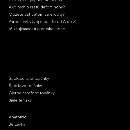
Ako rýchlo rastú deťom nohy?
Môžete dať deťom barefooty?
Prirodzený vývoj chodidla od A do Z
15 zaujímavostí o detskej nohe
Špeciálne kategórie
Spoločenské topánky
Športové topánky
Čierne barefoot topánky
Biele tenisky
Obľúbené značky
Anatomic
Be Lenka