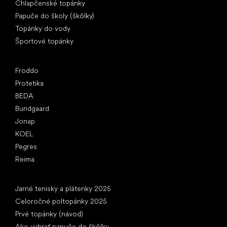
Chlapčenské topánky
Papuče do školy (škôlky)
Topánky do vody
Športové topánky
Obľúbené značky
Froddo
Protetika
BEDA
Bundgaard
Jonap
KOEL
Pegres
Reima
Články
Jarné tenisky a plátenky 2025
Celoročné poltopánky 2025
Prvé topánky (návod)
Ako vybrať papuče do škôlky