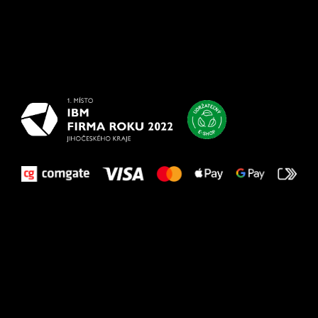
Všetko
najlepšie
vašim nohám