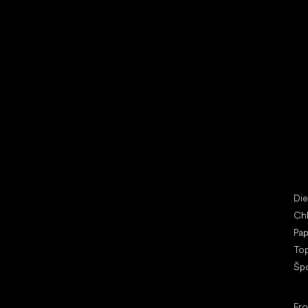
Vybrať zľavnené topánky
Bež
Little Shoes s.r.o.
Špe
U Vodárny 1506
Di
397 01 Písek
Ch
IČ: 07715773, DIČ: CZ07715773
Pap
To
Šp
Ob
Fr