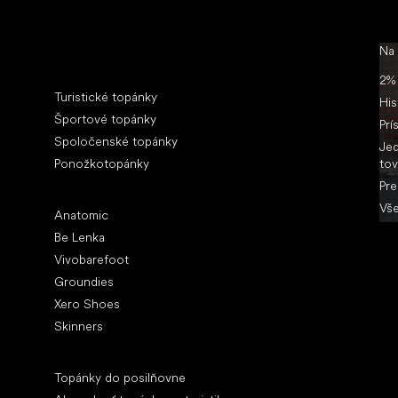
Na
Špeciálne kategórie
2% 
Turistické topánky
His
Športové topánky
Prí
Spoločenské topánky
Jed
Ponožkotopánky
tov
Pre
Obľúbené značky
Vše
Anatomic
Be Lenka
Vivobarefoot
Groundies
Xero Shoes
Skinners
Články
Topánky do posilňovne