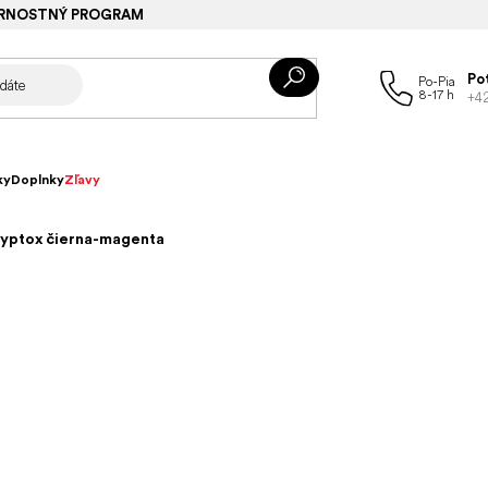
RNOSTNÝ PROGRAM
Po
+4
ky
Doplnky
Zľavy
ryptox čierna-magenta