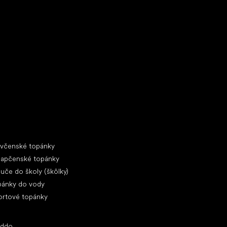
ecké tenisky
ciálne kategórie
evčenské topánky
lapčenské topánky
uče do školy (škôlky)
pánky do vody
ortové topánky
ľúbené značky
oddo