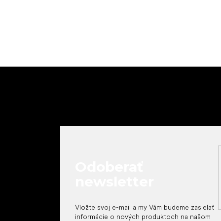
Z
á
p
ä
t
i
e
Odoberať
newsletter
Vložte svoj e-mail a my Vám budeme zasielať
informácie o nových produktoch na našom