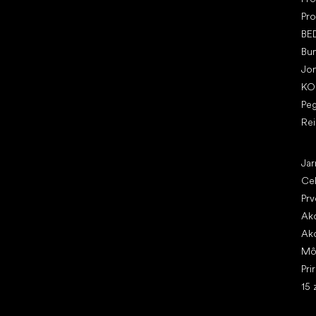
Pro
BE
Bu
Jo
KO
Pe
Re
Čl
Jar
Ce
Prv
Ako
Ako
Mô
Pri
15 