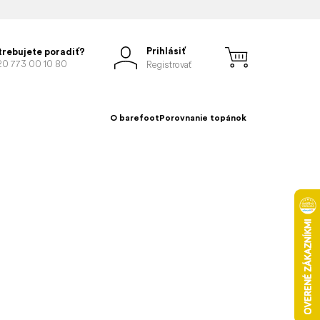
Prihlásiť
trebujete poradiť?
20 773 00 10 80
Registrovať
O barefoot
Porovnanie topánok