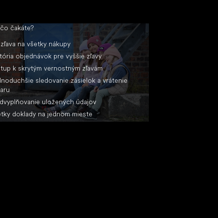
 čo čakáte?
zľava na všetky nákupy
tória objednávok pre vyššie zľavy
stup k skrytým vernostným zľavám
noduchšie sledovanie zásielok a vrátenie
aru
dvyplňovanie uložených údajov
tky doklady na jednom mieste