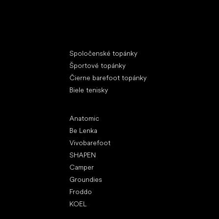
Špeciálne kategórie
Spoločenské topánky
Športové topánky
Čierne barefoot topánky
Biele tenisky
Obľúbené značky
Anatomic
Be Lenka
Vivobarefoot
SHAPEN
Camper
Groundies
Froddo
KOEL