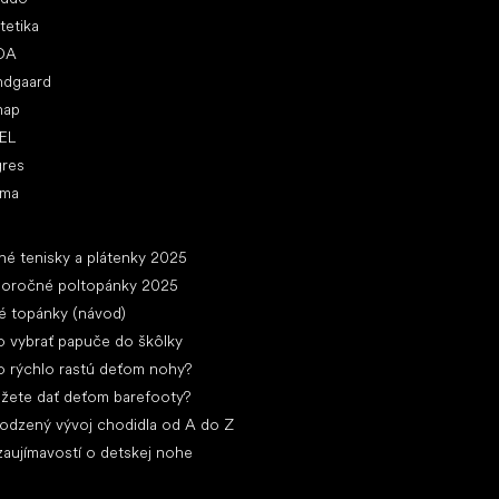
tetika
DA
ndgaard
nap
EL
gres
ima
ánky
né tenisky a plátenky 2025
loročné poltopánky 2025
é topánky (návod)
 vybrať papuče do škôlky
 rýchlo rastú deťom nohy?
žete dať deťom barefooty?
rodzený vývoj chodidla od A do Z
zaujímavostí o detskej nohe