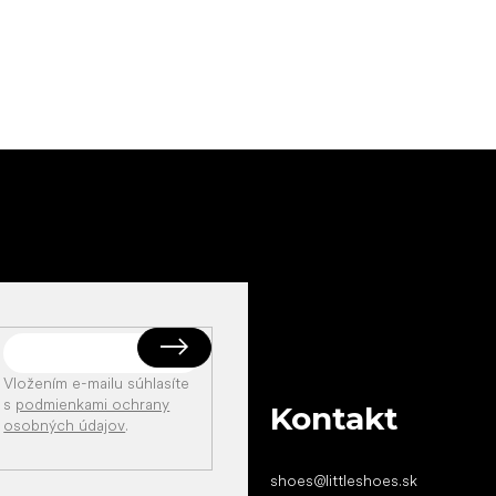
Vložením e-mailu súhlasíte
s
podmienkami ochrany
Kontakt
osobných údajov
.
shoes
@
littleshoes.sk