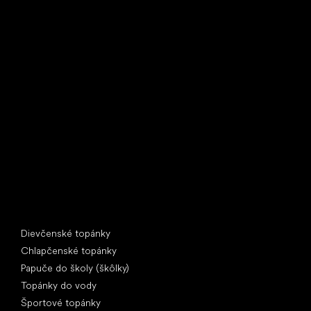
Little Shoes s.r.o.
U Vodárny 1506
397 01 Písek
IČ: 07715773, DIČ: CZ07715773
Špeciálne kategórie
Dievčenské topánky
Chlapčenské topánky
Papuče do školy (škôlky)
Topánky do vody
Športové topánky