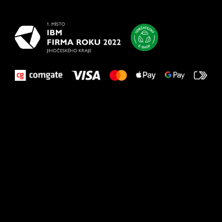
vašim nohám