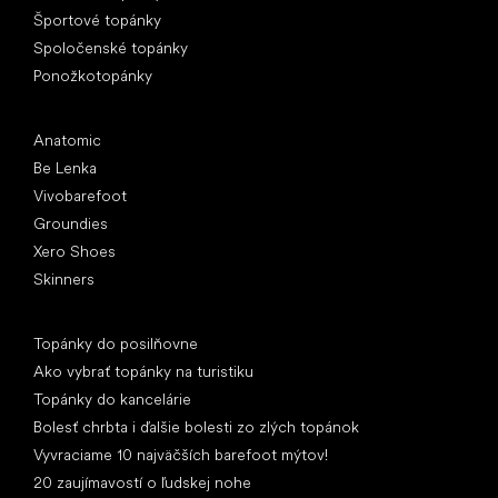
Športové topánky
Spoločenské topánky
Ponožkotopánky
Obľúbené značky
Anatomic
Be Lenka
Vivobarefoot
Groundies
Xero Shoes
Skinners
Články
Topánky do posilňovne
Ako vybrať topánky na turistiku
Topánky do kancelárie
Bolesť chrbta i ďalšie bolesti zo zlých topánok
Vyvraciame 10 najväčších barefoot mýtov!
20 zaujímavostí o ľudskej nohe