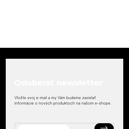
Z
á
p
ä
t
Odoberať newsletter
i
e
Vložte svoj e-mail a my Vám budeme zasielať
informácie o nových produktoch na našom e-shope.