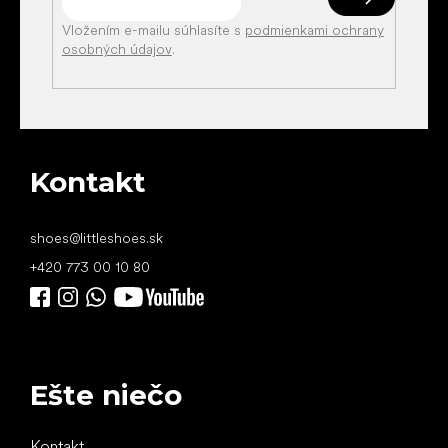
Vložením e-mailu súhlasíte s
podmienkami ochrany
osobných údajov
.
Kontakt
shoes
@
littleshoes.sk
+420 773 00 10 80
Ešte niečo
Kontakt