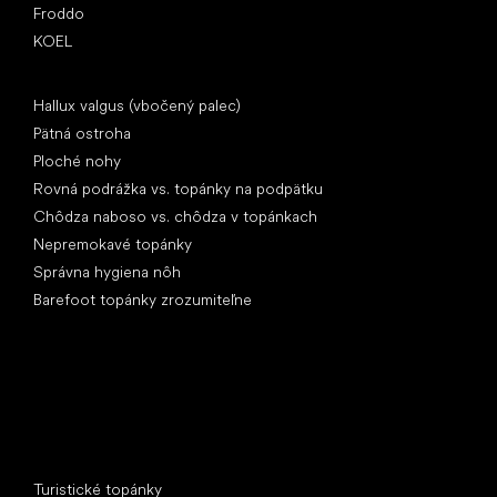
Froddo
KOEL
Články
Hallux valgus (vbočený palec)
Pätná ostroha
Ploché nohy
Rovná podrážka vs. topánky na podpätku
Chôdza naboso vs. chôdza v topánkach
Nepremokavé topánky
Správna hygiena nôh
Barefoot topánky zrozumiteľne
Špeciálne kategórie
Turistické topánky