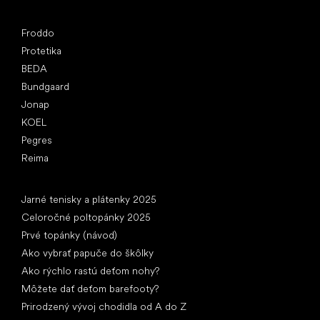
Obľúbené značky
Froddo
Protetika
BEDA
Bundgaard
Jonap
KOEL
Pegres
Reima
Články
Jarné tenisky a plátenky 2025
Celoročné poltopánky 2025
Prvé topánky (návod)
Ako vybrať papuče do škôlky
Ako rýchlo rastú deťom nohy?
Môžete dať deťom barefooty?
Prirodzený vývoj chodidla od A do Z