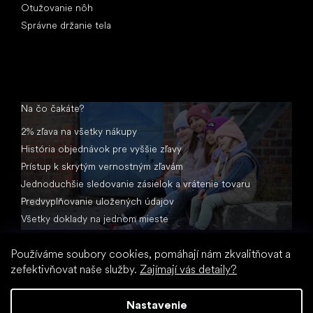
Otužovanie nôh
Správne držanie tela
Na čo čakáte?
2% zľava na všetky nákupy
História objednávok pre vyššie zľavy
Prístup k skrytým vernostným zľavám
Jednoduchšie sledovanie zásielok a vrátenie tovaru
Predvyplňovanie uložených údajov
Všetky doklady na jednom mieste
Používáme soubory cookies, pomáhají nám zkvalitňovat a
zefektivňovat naše služby.
Zajímají vás detaily?
Nastavenie
Vytvoril Shoptet