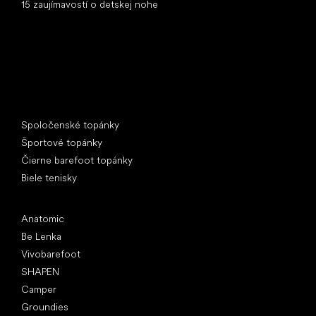
15 zaujímavostí o detskej nohe
Špeciálne kategórie
Spoločenské topánky
Športové topánky
Čierne barefoot topánky
Biele tenisky
Obľúbené značky
Anatomic
Be Lenka
Vivobarefoot
SHAPEN
Camper
Groundies