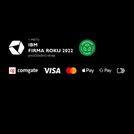
Všetko
najlepšie
vašim nohám