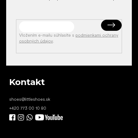
Vložením e-mailu súhlasíte s
podmienkami ochrany
osobných údajov
.
Kontakt
shoes
@
littleshoes.sk
+420 773 00 10 80