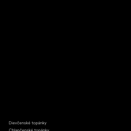
Little Shoes s.r.o.
U Vodárny 1506
397 01 Písek
IČ: 07715773, DIČ: CZ07715773
Špeciálne kategórie
Dievčenské topánky
Chlapčenské topánky