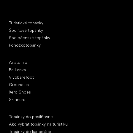
Špeciálne kategórie
Turistické topánky
Športové topánky
Spoločenské topánky
Ponožkotopánky
Obľúbené značky
Anatomic
Be Lenka
Vivobarefoot
Groundies
Xero Shoes
Skinners
Články
Topánky do posilňovne
Ako vybrať topánky na turistiku
Topánky do kancelárie