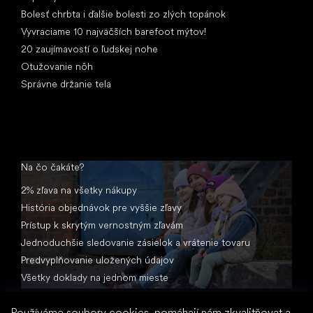
Bolesť chrbta i ďalšie bolesti zo zlých topánok
Vyvraciame 10 najväčších barefoot mýtov!
20 zaujímavostí o ľudskej nohe
Otužovanie nôh
Správne držanie tela
Na čo čakáte?
2% zľava na všetky nákupy
História objednávok pre vyššie zľavy
Prístup k skrytým vernostným zľavám
Jednoduchšie sledovanie zásielok a vrátenie tovaru
Predvyplňovanie uložených údajov
Všetky doklady na jednom mieste
Používáme soubory cookies, pomáhají nám zkvalitňovat a