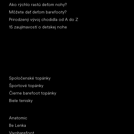
Ako rýchlo rastú deťom nohy?
Môžete dať deťom barefooty?
Prirodzený vývoj chodidla od A do Z
15 zaujímavostí o detskej nohe
Špeciálne kategórie
Spoločenské topánky
Športové topánky
Čierne barefoot topánky
Biele tenisky
Obľúbené značky
Anatomic
Be Lenka
Vivobarefoot