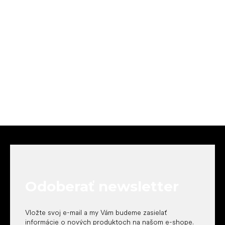
Z
á
p
ä
t
Odoberať newsletter
i
e
Vložte svoj e-mail a my Vám budeme zasielať
informácie o nových produktoch na našom e-shope.