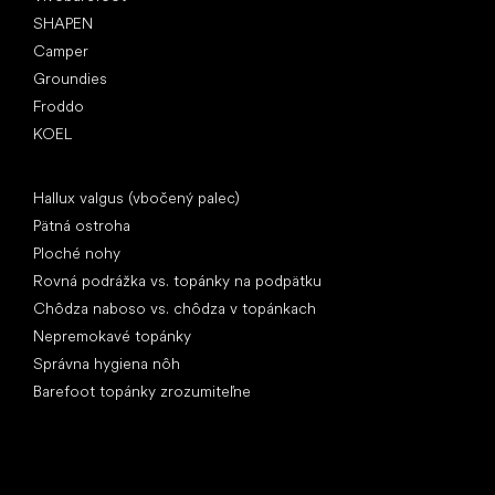
SHAPEN
Camper
Groundies
Froddo
KOEL
Články
Hallux valgus (vbočený palec)
Pätná ostroha
Ploché nohy
Rovná podrážka vs. topánky na podpätku
Chôdza naboso vs. chôdza v topánkach
Nepremokavé topánky
Správna hygiena nôh
Barefoot topánky zrozumiteľne