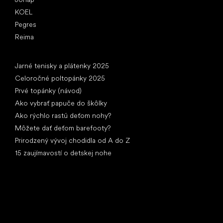
KOEL
Pegres
Reima
Články
Jarné tenisky a plátenky 2025
Celoročné poltopánky 2025
Prvé topánky (návod)
Ako vybrať papuče do škôlky
Ako rýchlo rastú deťom nohy?
Môžete dať deťom barefooty?
Prirodzený vývoj chodidla od A do Z
15 zaujímavostí o detskej nohe