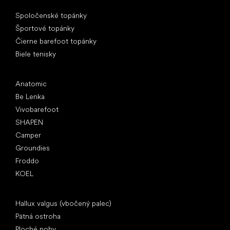
Špeciálne kategórie
Spoločenské topánky
Športové topánky
Čierne barefoot topánky
Biele tenisky
Obľúbené značky
Anatomic
Be Lenka
Vivobarefoot
SHAPEN
Camper
Groundies
Froddo
KOEL
Články
Hallux valgus (vbočený palec)
Pätná ostroha
Ploché nohy