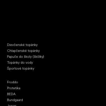
IČ: 07715773, DIČ: CZ07715773
Špeciálne kategórie
Dievčenské topánky
Chlapčenské topánky
Papuče do školy (škôlky)
Topánky do vody
Športové topánky
Obľúbené značky
Froddo
Protetika
BEDA
Bundgaard
Jonap