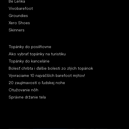
Be Lenka
Vivobarefoot
Groundies
Xero Shoes
Skinners
Články
Topánky do posilňovne
Ako vybrať topánky na turistiku
Topánky do kancelárie
Bolesť chrbta i ďalšie bolesti zo zlých topánok
Vyvraciame 10 najväčších barefoot mýtov!
20 zaujímavostí o ľudskej nohe
Otužovanie nôh
Správne držanie tela