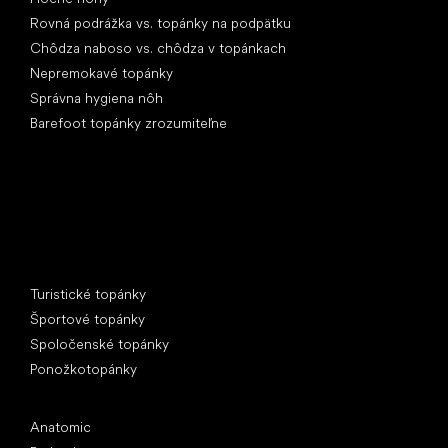
Rovná podrážka vs. topánky na podpätku
Chôdza naboso vs. chôdza v topánkach
Nepremokavé topánky
Správna hygiena nôh
Barefoot topánky zrozumiteľne
Špeciálne kategórie
Turistické topánky
Športové topánky
Spoločenské topánky
Ponožkotopánky
Obľúbené značky
Anatomic