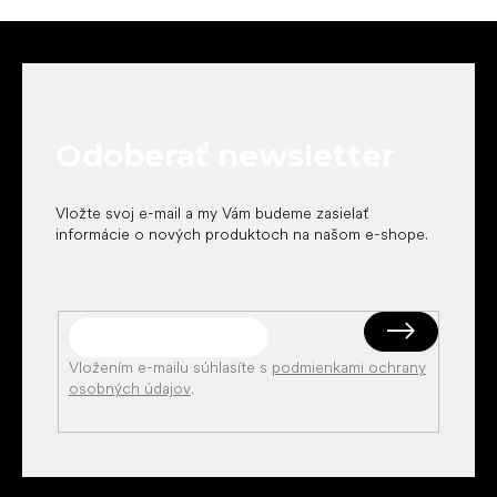
Z
á
p
ä
t
Odoberať newsletter
i
e
Vložte svoj e-mail a my Vám budeme zasielať
informácie o nových produktoch na našom e-shope.
Vložením e-mailu súhlasíte s
podmienkami ochrany
osobných údajov
.