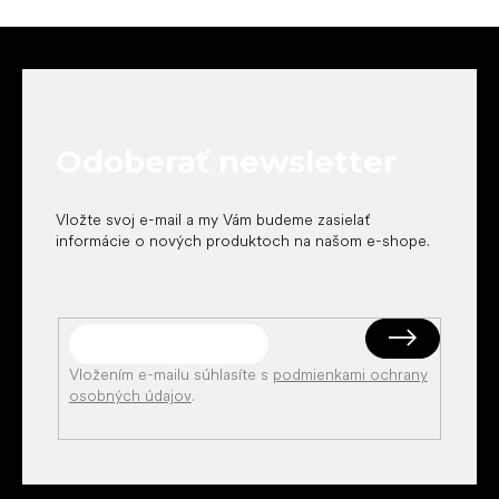
Z
á
p
ä
t
Odoberať newsletter
i
e
Vložte svoj e-mail a my Vám budeme zasielať
informácie o nových produktoch na našom e-shope.
Vložením e-mailu súhlasíte s
podmienkami ochrany
osobných údajov
.