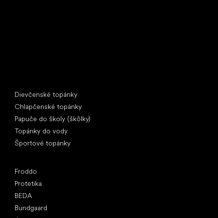
IČ: 07715773, DIČ: CZ07715773
Špeciálne kategórie
Dievčenské topánky
Chlapčenské topánky
Papuče do školy (škôlky)
Topánky do vody
Športové topánky
Obľúbené značky
Froddo
Protetika
BEDA
Bundgaard