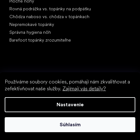
Ploché nohy
Rovná podrážka vs. topánky na podpätku
Chôdza naboso vs. chôdza v topánkach
Nepremokavé topánky
Správna hygiena nôh
Barefoot topánky zrozumiteľne
Používáme soubory cookies, pomáhají nám zkvalitňovat a
Špeciálne kategórie
zefektivňovat naše služby.
Zajímají vás detaily?
Turistické topánky
Športové topánky
Nastavenie
Spoločenské topánky
Ponožkotopánky
Súhlasím
Obľúbené značky
Anatomic