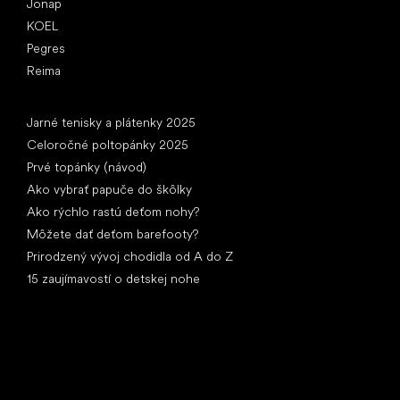
Jonap
KOEL
Pegres
Reima
Články
Jarné tenisky a plátenky 2025
Celoročné poltopánky 2025
Prvé topánky (návod)
Ako vybrať papuče do škôlky
Ako rýchlo rastú deťom nohy?
Môžete dať deťom barefooty?
Prirodzený vývoj chodidla od A do Z
15 zaujímavostí o detskej nohe