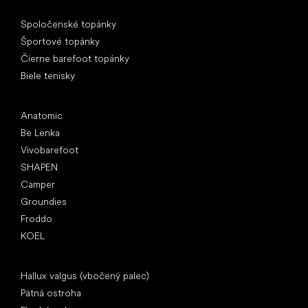
Špeciálne kategórie
Spoločenské topánky
Športové topánky
Čierne barefoot topánky
Biele tenisky
Obľúbené značky
Anatomic
Be Lenka
Vivobarefoot
SHAPEN
Camper
Groundies
Froddo
KOEL
Články
Hallux valgus (vbočený palec)
Pätná ostroha