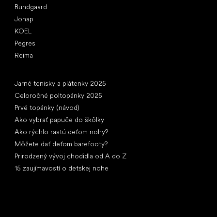
Bundgaard
Jonap
KOEL
Pegres
Reima
Články
Jarné tenisky a plátenky 2025
Celoročné poltopánky 2025
Prvé topánky (návod)
Ako vybrať papuče do škôlky
Ako rýchlo rastú deťom nohy?
Môžete dať deťom barefooty?
Prirodzený vývoj chodidla od A do Z
15 zaujímavostí o detskej nohe