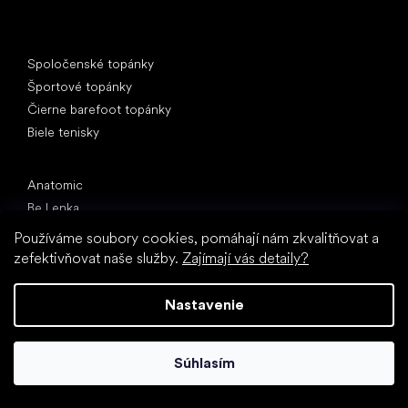
Špeciálne kategórie
Spoločenské topánky
Športové topánky
Čierne barefoot topánky
Biele tenisky
Obľúbené značky
Anatomic
Be Lenka
Vivobarefoot
Používáme soubory cookies, pomáhají nám zkvalitňovat a
SHAPEN
zefektivňovat naše služby.
Zajímají vás detaily?
Camper
Groundies
Nastavenie
Froddo
KOEL
Súhlasím
Články
Hallux valgus (vbočený palec)