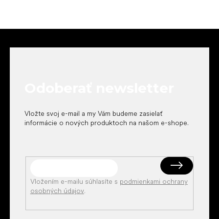
Z
á
p
ä
t
Odoberať newsletter
i
e
Vložte svoj e-mail a my Vám budeme zasielať
informácie o nových produktoch na našom e-shope.
Vložením e-mailu súhlasíte s
podmienkami ochrany
osobných údajov
.