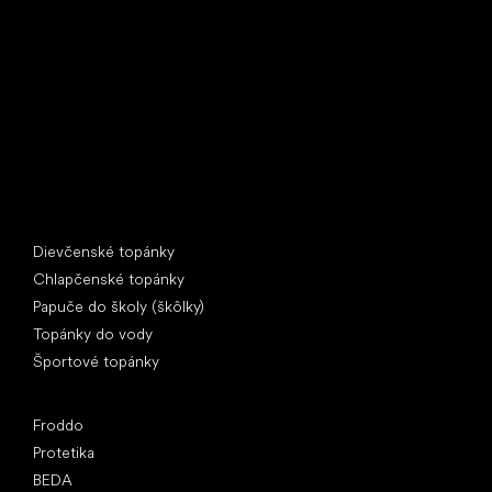
U Vodárny 1506
397 01 Písek
IČ: 07715773, DIČ: CZ07715773
Špeciálne kategórie
Dievčenské topánky
Chlapčenské topánky
Papuče do školy (škôlky)
Topánky do vody
Športové topánky
Obľúbené značky
Froddo
Protetika
BEDA