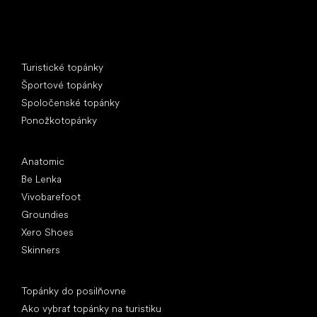
Špeciálne kategórie
Turistické topánky
Športové topánky
Spoločenské topánky
Ponožkotopánky
Obľúbené značky
Anatomic
Be Lenka
Vivobarefoot
Groundies
Xero Shoes
Skinners
Články
Topánky do posilňovne
Ako vybrať topánky na turistiku