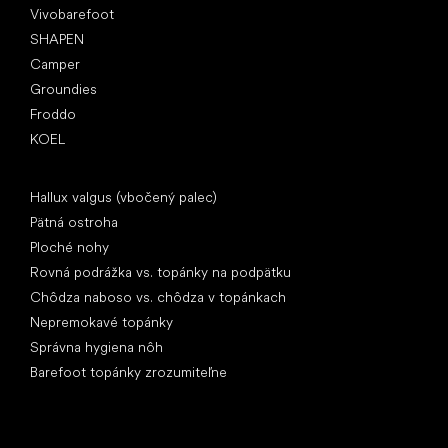
Vivobarefoot
SHAPEN
Camper
Groundies
Froddo
KOEL
Články
Hallux valgus (vbočený palec)
Pätná ostroha
Ploché nohy
Rovná podrážka vs. topánky na podpätku
Chôdza naboso vs. chôdza v topánkach
Nepremokavé topánky
Správna hygiena nôh
Barefoot topánky zrozumiteľne