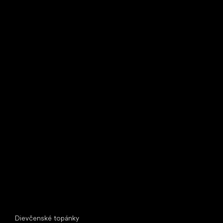
Bežecké tenisky
Little Shoes s.r.o.
U Vodárny 1506
397 01 Písek
IČ: 07715773, DIČ: CZ07715773
Špeciálne kategórie
Dievčenské topánky