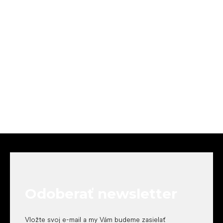
Z
á
p
ä
t
Odoberať newsletter
i
e
Vložte svoj e-mail a my Vám budeme zasielať