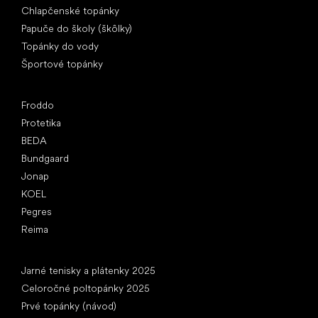
Chlapčenské topánky
Papuče do školy (škôlky)
Topánky do vody
Športové topánky
Obľúbené značky
Froddo
Protetika
BEDA
Bundgaard
Jonap
KOEL
Pegres
Reima
Články
Jarné tenisky a plátenky 2025
Celoročné poltopánky 2025
Prvé topánky (návod)