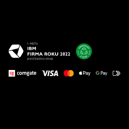
Všetko
najlepšie
vašim nohám