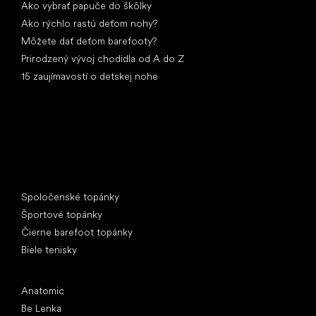
Ako vybrať papuče do škôlky
Ako rýchlo rastú deťom nohy?
Môžete dať deťom barefooty?
Prirodzený vývoj chodidla od A do Z
15 zaujímavostí o detskej nohe
Špeciálne kategórie
Spoločenské topánky
Športové topánky
Čierne barefoot topánky
Biele tenisky
Obľúbené značky
Anatomic
Be Lenka