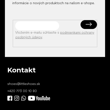
informácie o nových produktoch na našom e-shope.
Vložením e-mailu súhlasíte s
podmienkami ochrany
osobných údajov
.
Kontakt
shoes
@
littleshoes.sk
+420 773 00 10 80